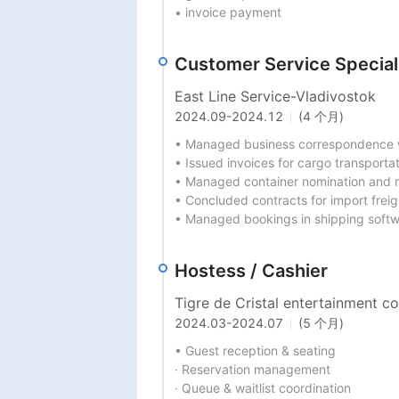
• invoice payment
Customer Service Specialis
East Line Service-Vladivostok
2024.09
-
2024.12
(4 个月)
• Managed business correspondence wi
• Issued invoices for cargo transportat
• Managed container nomination and r
• Concluded contracts for import freig
• Managed bookings in shipping soft
Hostess / Cashier
Tigre de Cristal entertainment 
2024.03
-
2024.07
(5 个月)
• Guest reception & seating

· Reservation management

· Queue & waitlist coordination
