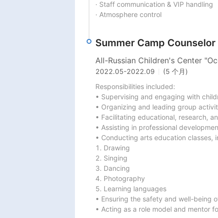
· Staff communication & VIP handling

· Atmosphere control 
Summer Camp Counselor
All-Russian Children's Center "O
2022.05
-
2022.09
(5 个月)
Responsibilities included:

• Supervising and engaging with childre
• Organizing and leading group activiti
• Facilitating educational, research, a
• Assisting in professional development
• Conducting arts education classes, in
1. Drawing

2. Singing

3. Dancing

4. Photography

5. Learning languages

• Ensuring the safety and well-being of
• Acting as a role model and mentor f