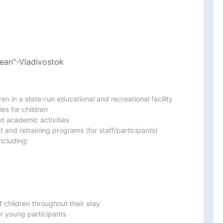
cean"-Vladivostok
n in a state-run educational and recreational facility

es for children

nd academic activities

 and retraining programs (for staff/participants)

cluding:

 children throughout their stay

or young participants