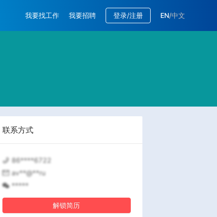
我要找工作
我要招聘
登录/注册
EN
/
中文
联系方式
86****6722
av**@**ru
*****
解锁简历