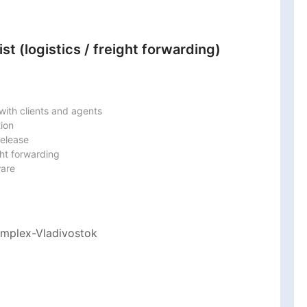
t (logistics / freight forwarding)
th clients and agents

ion

elease

ht forwarding

ware
complex-Vladivostok