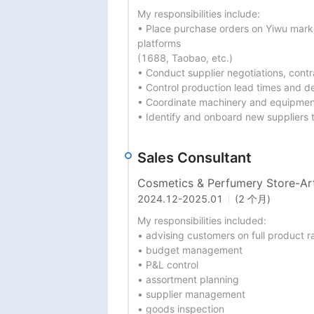
My responsibilities include:

• Place purchase orders on Yiwu market
platforms

(1688, Taobao, etc.)

• Conduct supplier negotiations, cont
• Control production lead times and de
• Coordinate machinery and equipment
• Identify and onboard new suppliers
Sales Consultant
Cosmetics & Perfumery Store-A
2024.12
-
2025.01
(2 个月)
My responsibilities included:

• advising customers on full product r
• budget management

• P&L control

• assortment planning

• supplier management

• goods inspection
