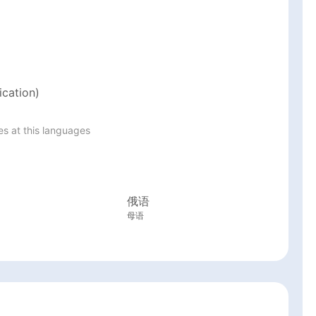
ication)
s at this languages 
俄语
母语