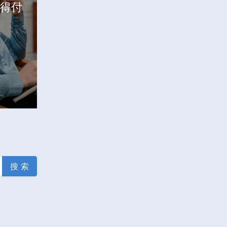
得付
搜 索