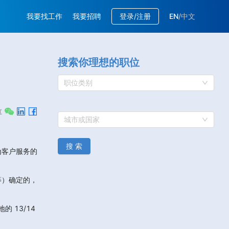
我要找工作
我要招聘
登录/注册
EN
/
中文
搜索你理想的职位
职位类别
享
城市或国家
搜 索
为客户服务的
等）确定的，
13/14 