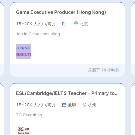
Game Executive Producer (Hong Kong)
15~20K 人民币/每月
北京
Job in China consulting
刷新于
18 小时前
ESL/Cambridge/IELTS Teacher – Primary to Secondary
15~20K 人民币/每月
兼职
杭州
TiC Recruiting