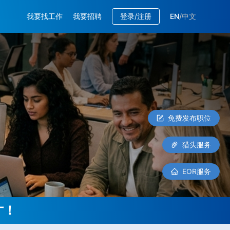
我要找工作
我要招聘
登录/注册
EN
/
中文
免费发布职位
猎头服务
EOR服务
才！