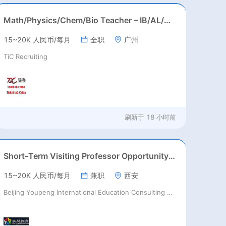
Math/Physics/Chem/Bio Teacher – IB/AL/AP, Secondary
15~20K 人民币/每月
全职
广州
TiC Recruiting
刷新于
18 小时前
Short‑Term Visiting Professor Opportunity (Autumn 2026)
15~20K 人民币/每月
兼职
西安
Beijing Youpeng International Education Consulting Co., Ltd