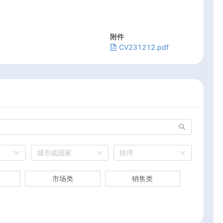
附件
CV231212.pdf
城市或国家
排序
市场类
销售类