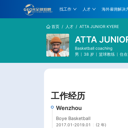
找工作
人才
海外雇佣解决
首页
/
人才
/
ATTA JUNIOR KYERE
ATTA JUNIO
Basketball coaching
男
38
岁
篮球教练
住在
工作经历
Wenzhou
Boye Basketball
2017.01
-
2019.01
(2 年)