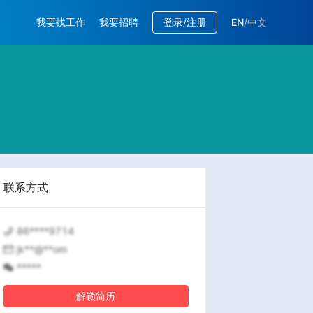
我要找工作
我要招聘
登录/注册
EN
/
中文
联系方式
86****9714
jk**@**om
*****
解锁简历