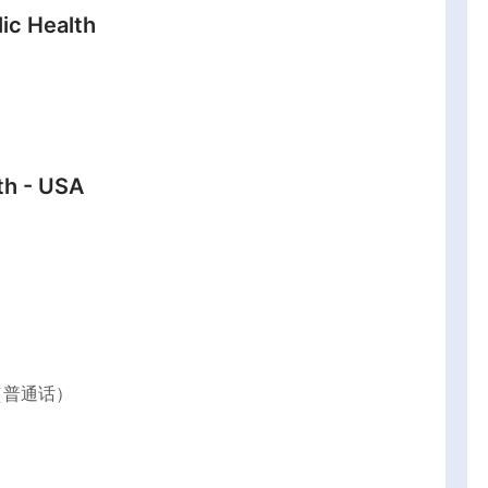
ic Health
th - USA
（普通话）