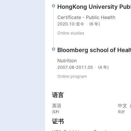
HongKong University Publ
Certificate - Public Health
2020.10
-
至今
(6 年)
Online studies 
Bloomberg school of Heal
Nutrition
2007.08
-
2011.05
(4 年)
Online program
语言
英语
中文
流利
良好
证书