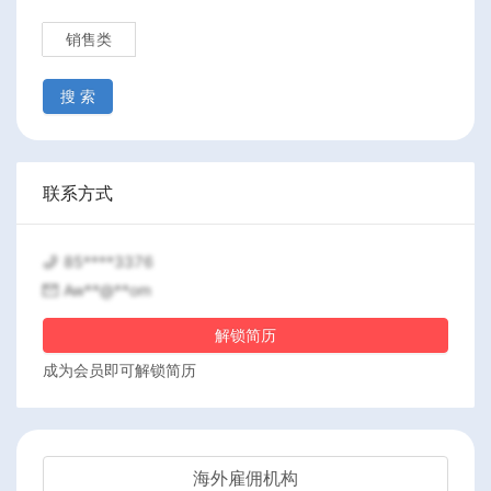
销售类
搜 索
联系方式
85****3376
Aw**@**om
解锁简历
成为会员即可解锁简历
海外雇佣机构