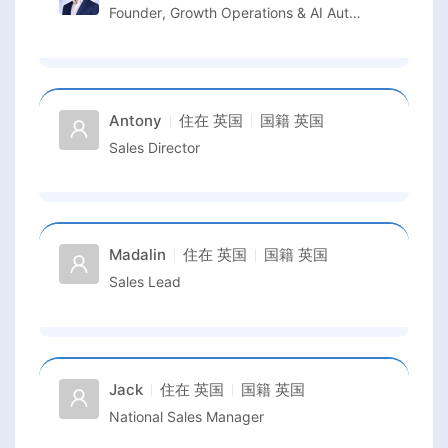
Founder, Growth Operations & AI Automation Transformation
Antony
住在
英国
国籍
英国
Sales Director
Madalin
住在
英国
国籍
英国
Sales Lead
Jack
住在
英国
国籍
英国
National Sales Manager