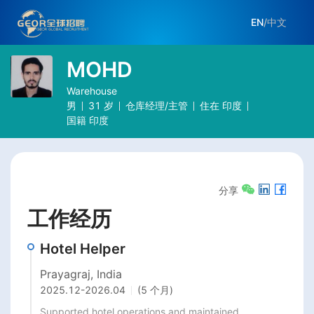
EN
/
中文
MOHD
Warehouse
男
31
岁
仓库经理/主管
住在
印度
国籍
印度
分享
工作经历
Hotel Helper
Prayagraj, India
2025.12
-
2026.04
(5 个月)
Supported hotel operations and maintained 