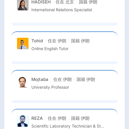
HADISEH
住在
北京
国籍
伊朗
International Relations Specialist
Tohid
住在
伊朗
国籍
伊朗
Online English Tutor
Mojtaba
住在
伊朗
国籍
伊朗
University Professor
REZA
住在
伊朗
国籍
伊朗
Scientific Laboratory Technician & Stem Cell Researcher