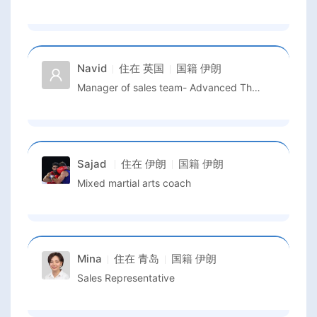
Navid
住在
英国
国籍
伊朗
Manager of sales team- Advanced Therapies- North Europe
Sajad
住在
伊朗
国籍
伊朗
Mixed martial arts coach
Mina
住在
青岛
国籍
伊朗
Sales Representative