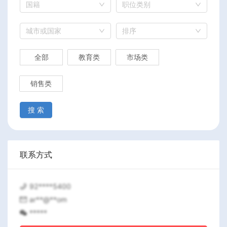
国籍
职位类别
城市或国家
排序
全部
教育类
市场类
销售类
搜 索
联系方式
92****5400
ar**@**om
*****