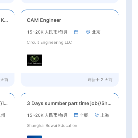
Game Executive Producer (Hong Kong)
CAM Engineer
15~20K 人民币/每月
北京
Circuit Engineering LLC
 天前
刷新于
2 天前
Suzhou, Jiangsu//August 2026//International American Middle/High School English Teacher Needed in Suzhou, Jiangsu
3 Days summber part time job//Shanghai: Part time Kindergarten Teacher Needed in Pudong district, Shanghai（Salary：1k per day）
苏州
15~20K 人民币/每月
全职
上海
Shanghai Bowai Education