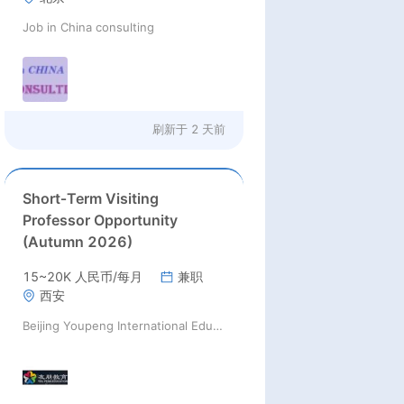
Job in China consulting
刷新于
2 天前
Short‑Term Visiting
Professor Opportunity
(Autumn 2026)
15~20K 人民币/每月
兼职
西安
Beijing Youpeng International Education Consulting Co., Ltd