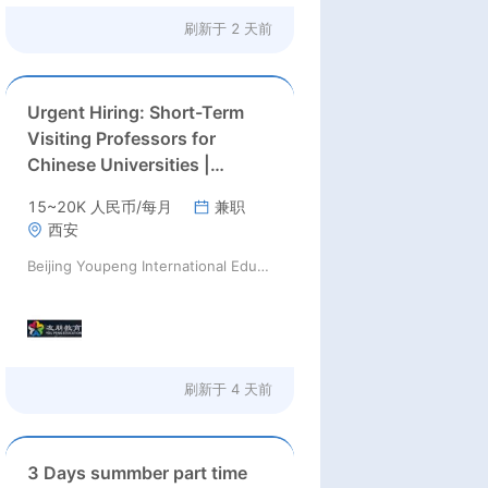
刷新于
2 天前
Urgent Hiring: Short-Term
Visiting Professors for
Chinese Universities |
August 2026 | RMB
15~20K 人民币/每月
兼职
10,000–50,000+ + Flight &
西安
Accommodation
Beijing Youpeng International Education Consulting Co., Ltd
刷新于
4 天前
3 Days summber part time