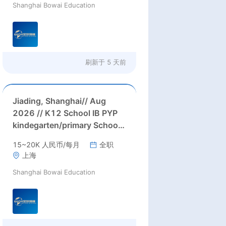
Shanghai Bowai Education
months' paid holiday)
刷新于
5 天前
Jiading, Shanghai// Aug
2026 // K12 School IB PYP
kindegarten/primary School
Homeroom Teachers Needed
15~20K 人民币/每月
全职
in Aug 2026 in Jiading
上海
district, Shanghai (up to 30K
Shanghai Bowai Education
RMB/month before tax,
housing)