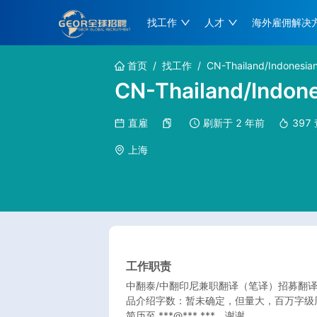
找工作
人才
海外雇佣解决
首页
/
找工作
/
CN-Thailand/Indonesia
CN-Thailand/Indon
直雇
刷新于
2 年前
397
上海
工作职责
中翻泰/中翻印尼兼职翻译（笔译）招募翻
品介绍字数：暂未确定，但量大，百万字级周
简历至 ***@***.***，谢谢。