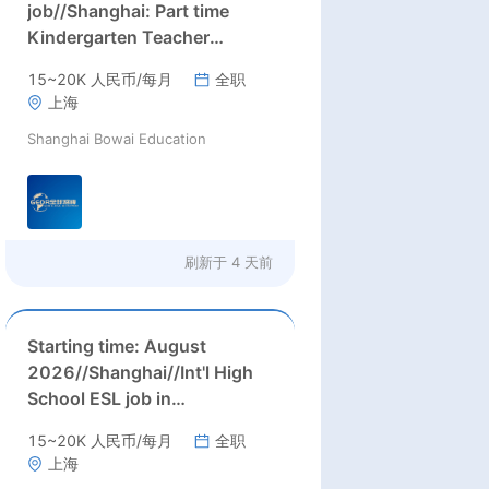
job//Shanghai: Part time
Kindergarten Teacher
Needed in Pudong district,
15~20K 人民币/每月
全职
Shanghai（Salary：1k per
上海
day）
Shanghai Bowai Education
刷新于
4 天前
Starting time: August
2026//Shanghai//Int'l High
School ESL job in
Shanghai(Salary
15~20K 人民币/每月
全职
nagotiable+housing
上海
allowance + more than 3