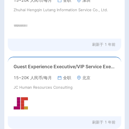
15~20K 人民币/每月
全职
深圳
Zhuhai Hengqin Lutang Information Service Co., Ltd.
刷新于
1 年前
Guest Experience Executive/VIP Service Executive
15~20K 人民币/每月
全职
北京
JC Human Resources Consulting
刷新于
1 年前