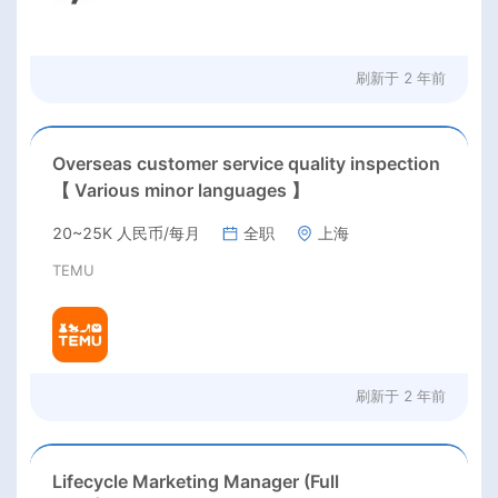
刷新于
2 年前
Overseas customer service quality inspection
【 Various minor languages 】
20~25K 人民币/每月
全职
上海
TEMU
刷新于
2 年前
Lifecycle Marketing Manager (Full