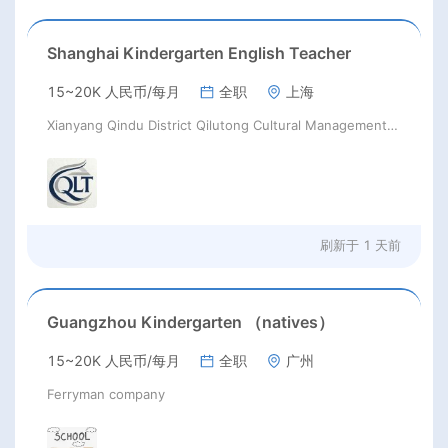
Shanghai Kindergarten English Teacher
15~20K 人民币/每月
全职
上海
Xianyang Qindu District Qilutong Cultural Management Consulting Studio
刷新于
1 天前
Guangzhou Kindergarten （natives）
15~20K 人民币/每月
全职
广州
Ferryman company