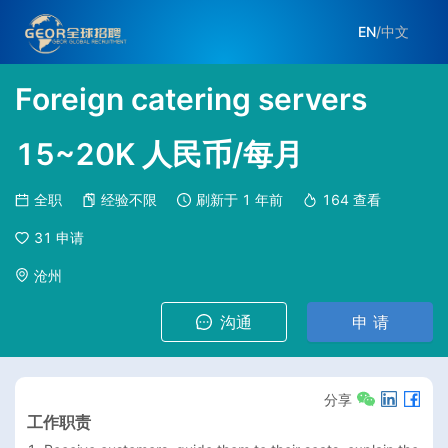
EN
/
中文
Foreign catering servers
15~20K 人民币/每月
全职
经验不限
刷新于
1 年前
164
查看
31
申请
沧州
沟通
申 请
分享
工作职责