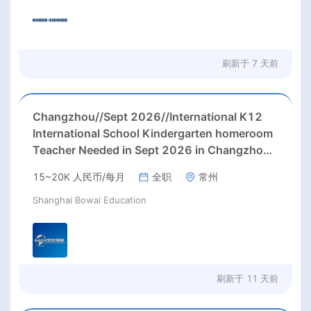
刷新于
7 天前
Changzhou//Sept 2026//International K12
International School Kindergarten homeroom
Teacher Needed in Sept 2026 in Changzhou
city, Jiangsu province, China.
15~20K 人民币/每月
全职
常州
Shanghai Bowai Education
刷新于
11 天前