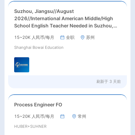
Suzhou, Jiangsu//August
2026//International American Middle/High
School English Teacher Needed in Suzhou,
Jiangsu
15~20K 人民币/每月
全职
苏州
Shanghai Bowai Education
刷新于
3 天前
Process Engineer FO
15~20K 人民币/每月
常州
HUBER+SUHNER