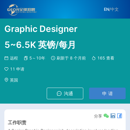
EN
/
中文
Graphic Designer
5~6.5K 英镑/每月
远程
5～10年
刷新于
8 个月前
165
查看
11
申请
英国
沟通
申 请
分享
工作职责