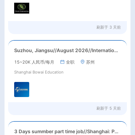
刷新于
3 天前
Suzhou, Jiangsu//August 2026//International American Middle/High School English Teacher Needed in Suzhou, Jiangsu
15~20K 人民币/每月
全职
苏州
Shanghai Bowai Education
刷新于
5 天前
3 Days summber part time job//Shanghai: Part time Kindergarten Teacher Needed in Pudong district, Shanghai（Salary：1k per day）