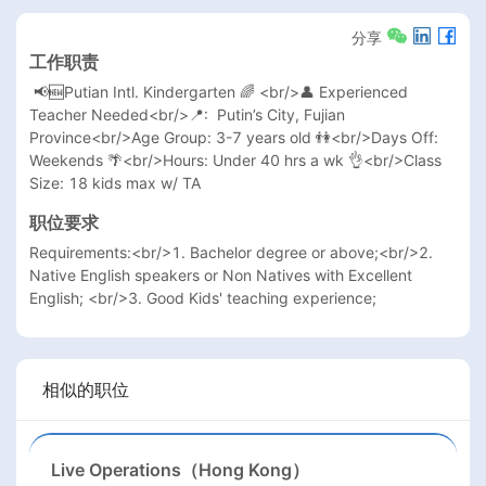
分享
工作职责
 📢🆕Putian Intl. Kindergarten 🌈 <br/>👤 Experienced 
Teacher Needed<br/>📍:  Putin’s City, Fujian 
Province<br/>Age Group: 3-7 years old 👫<br/>Days Off: 
Weekends 🌴<br/>Hours: Under 40 hrs a wk 👌<br/>Class 
Size: 18 kids max w/ TA
职位要求
Requirements:<br/>1. Bachelor degree or above;<br/>2. 
Native English speakers or Non Natives with Excellent 
English; <br/>3. Good Kids' teaching experience;
相似的职位
Live Operations（Hong Kong）