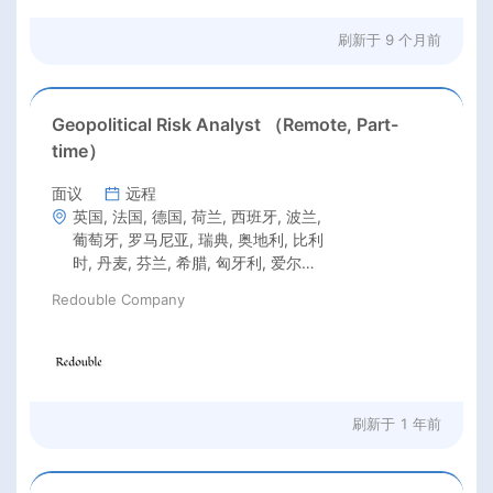
刷新于
9 个月前
Geopolitical Risk Analyst （Remote, Part-
time）
面议
远程
英国, 法国, 德国, 荷兰, 西班牙, 波兰,
葡萄牙, 罗马尼亚, 瑞典, 奥地利, 比利
时, 丹麦, 芬兰, 希腊, 匈牙利, 爱尔兰,
意大利, 拉脱维亚, 立陶宛, 克罗地亚,
Redouble Company
捷克共和国, 爱沙尼亚, 卢森堡, 马耳
他, 美国, 加拿大, 新西兰, 澳大利亚
刷新于
1 年前