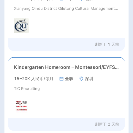
Xianyang Qindu District Qilutong Cultural Management Consulting Studio
刷新于
1 天前
Kindergarten Homeroom – Montessori/EYFS/Reggio/Froebel/PYP
15~20K 人民币/每月
全职
深圳
TiC Recruiting
刷新于
2 天前