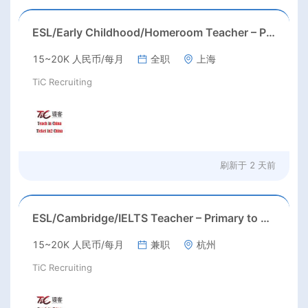
ESL/Early Childhood/Homeroom Teacher – Pre-K/Kindergarten
15~20K 人民币/每月
全职
上海
TiC Recruiting
刷新于
2 天前
ESL/Cambridge/IELTS Teacher – Primary to Secondary
15~20K 人民币/每月
兼职
杭州
TiC Recruiting