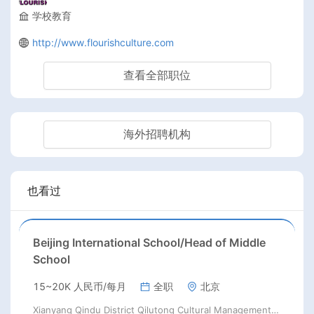
学校教育
http://www.flourishculture.com
查看全部职位
海外招聘机构
也看过
Beijing International School/Head of Middle
School
15~20K 人民币/每月
全职
北京
Xianyang Qindu District Qilutong Cultural Management Consulting Studio