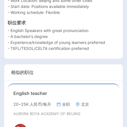
- Work Location: Beijing and some other cities

- Start date: Positions available immediately

- Working schedule: Flexible
职位要求
- English Speakers with great pronunciation

- A bachelor's degree

- Experience/knowledge of young learners preferred

- TEFL/TESOL/CELTA certification preferred
相似的职位
English teacher
20~25K 人民币/每月
全职
北京
AURORA BOYA ACADEMY OF BEIJING