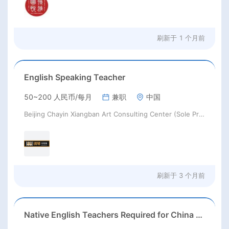
刷新于
1 个月前
English Speaking Teacher
50~200 人民币/每月
兼职
中国
Beijing Chayin Xiangban Art Consulting Center (Sole Proprietorship)
刷新于
3 个月前
Native English Teachers Required for China 2026