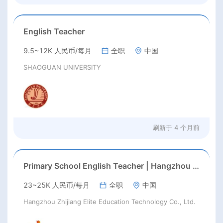
English Teacher
9.5~12K 人民币/每月
全职
中国
SHAOGUAN UNIVERSITY
刷新于
4 个月前
Primary School English Teacher | Hangzhou | Late Feb 2026 Start
23~25K 人民币/每月
全职
中国
Hangzhou Zhijiang Elite Education Technology Co., Ltd.