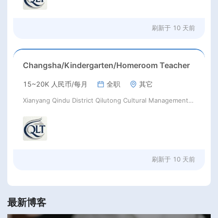
刷新于
10 天前
Changsha/Kindergarten/Homeroom Teacher
15~20K 人民币/每月
全职
其它
Xianyang Qindu District Qilutong Cultural Management Consulting Studio
刷新于
10 天前
最新博客