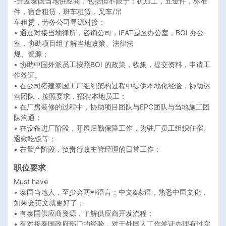
-开发泰国当地供应商，包括但不限于：机加⼯，五⾦件，标准
件，宿舍租赁，班⻋租赁，叉⻋/吊

⻋租赁，劳务公司寻源对接；

• 通过对接当地律所，咨询公司，IEAT园区办公室，BOI 办公
室，协助项⽬组了解当地政策、法律法

规、资源；

• 协助中国外派员⼯按照BOI 的政策，收集，提交资料，申请⼯
作签证。

• 在公司搭建泰国⼯⼚组织架构过程中提供本地化经验，协助运
营团队，按照要求，招聘本地员⼯；

• 在⼚房装修的过程中，协助项⽬团队与EPC团队与当地施⼯团
队沟通；

• 在设备进⼚阶段，开展后勤保障⼯作，为驻⼚员⼯组织住宿、
通勤吃饭等；

• 在量产阶段，负责⾏政主管经理的⽇常⼯作；
职位要求
Must have

• 泰国当地⼈，⾄少会两种语⾔：中⽂&泰语，熟悉中国⽂化，
如果会英⽂就更好了；

• 有泰国供应商资源，了解供应商开发流程；

• 有对接泰国政府部⻔的经验，对于外国⼈⼯作签证办理有过实