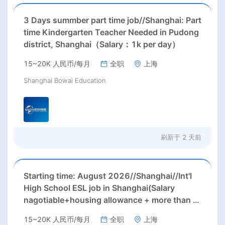
3 Days summber part time job//Shanghai: Part
time Kindergarten Teacher Needed in Pudong
district, Shanghai（Salary：1k per day）
15~20K 人民币/每月
全职
上海
Shanghai Bowai Education
刷新于
2 天前
Starting time: August 2026//Shanghai//Int'l
High School ESL job in Shanghai(Salary
nagotiable+housing allowance + more than 3
months' paid holiday)
15~20K 人民币/每月
全职
上海