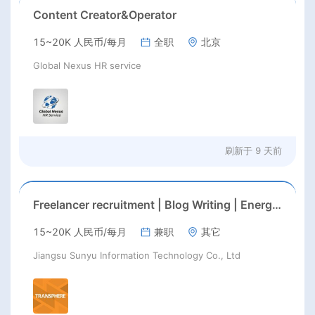
Content Creator&Operator
15~20K 人民币/每月
全职
北京
Global Nexus HR service
刷新于
9 天前
Freelancer recruitment | Blog Writing | Energy, Energy storage | 1.5-2k words per article | DE, FR
15~20K 人民币/每月
兼职
其它
Jiangsu Sunyu Information Technology Co., Ltd