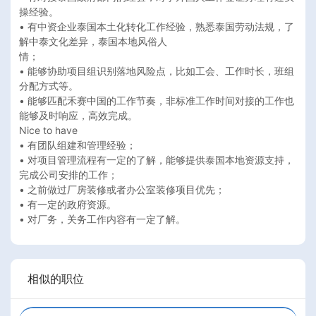
操经验。

• 有中资企业泰国本⼟化转化⼯作经验，熟悉泰国劳动法规，了
解中泰⽂化差异，泰国本地⻛俗⼈

情；

• 能够协助项⽬组识别落地⻛险点，⽐如⼯会、⼯作时⻓，班组
分配⽅式等。

• 能够匹配⽲赛中国的⼯作节奏，⾮标准⼯作时间对接的⼯作也
能够及时响应，⾼效完成。

Nice to have

• 有团队组建和管理经验；

• 对项⽬管理流程有⼀定的了解，能够提供泰国本地资源⽀持，
完成公司安排的⼯作；

• 之前做过⼚房装修或者办公室装修项⽬优先；

• 有⼀定的政府资源。

• 对⼚务，关务⼯作内容有⼀定了解。
相似的职位