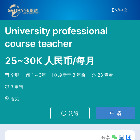
EN
/
中文
University professional
course teacher
25~30K 人民币/每月
全职
1～3年
刷新于
3 年前
23
查看
3
申请
香港
沟通
申 请
分享