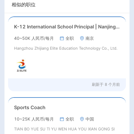
相似的职位
K-12 International School Principal | Nanjing, Jiangsu | Aug 2026 Start
40~50K 人民币/每月
全职
南京
Hangzhou Zhijiang Elite Education Technology Co., Ltd.
刷新于
8 个月前
Sports Coach
10~25K 人民币/每月
全职
中国
TIAN BO YUE SU TI YU WEN HUA YOU XIAN GONG SI