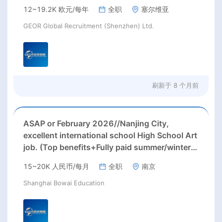
12~19.2K 欧元/每年
全职
塞尔维亚
GEOR Global Recruitment (Shenzhen) Ltd.
刷新于
8 个月前
ASAP or February 2026//Nanjing City,
excellent international school High School Art
job. (Top benefits+Fully paid summer/winter
holidays)
15~20K 人民币/每月
全职
南京
Shanghai Bowai Education