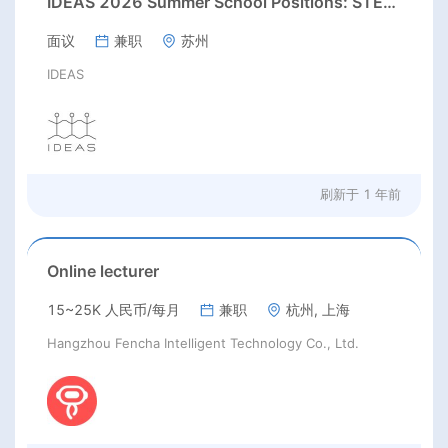
IDEAS 2026 Summer School Positions: STEAM / Art & Design / English Teacher
面议
兼职
苏州
IDEAS
刷新于
1 年前
Online lecturer
15~25K 人民币/每月
兼职
杭州, 上海
Hangzhou Fencha Intelligent Technology Co., Ltd.