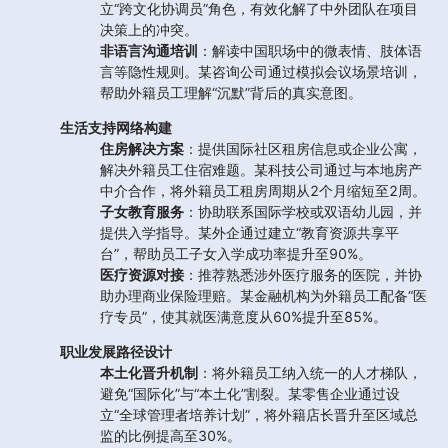
立“跨文化协调员”角色，有效化解了中外团队在项目
决策上的冲突。
非语言沟通培训
：解读中国职场中的微表情、肢体语
言等隐性规则。某咨询公司通过模拟会议场景培训，
帮助外籍员工理解“沉默”背后的真实意图。
生活支持网络构建
住房解决方案
：提供国际社区租房信息或企业公寓，
解决外籍员工住宿难题。某科技公司通过与本地房产
中介合作，将外籍员工租房周期从2个月缩短至2周。
子女教育服务
：协助联系国际学校或双语幼儿园，并
提供入学指导。某外企通过建立“教育资源共享平
台”，帮助员工子女入学成功率提升至90%。
医疗资源对接
：推荐熟悉涉外医疗服务的医院，并协
助办理商业保险理赔。某金融机构为外籍员工配备“医
疗专员”，使其就医满意度从60%提升至85%。
职业发展路径设计
本土化晋升机制
：将外籍员工纳入统一的人才梯队，
避免“国际化”与“本土化”割裂。某零售企业通过设
立“全球管理者培养计划”，将外籍店长晋升至区域总
监的比例提高至30%。