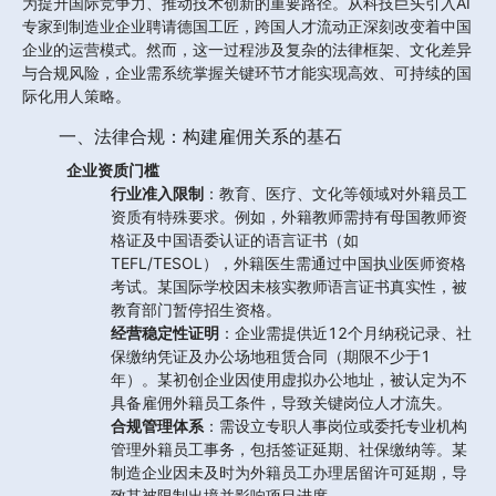
为提升国际竞争力、推动技术创新的重要路径。从科技巨头引入AI
专家到制造业企业聘请德国工匠，跨国人才流动正深刻改变着中国
企业的运营模式。然而，这一过程涉及复杂的法律框架、文化差异
与合规风险，企业需系统掌握关键环节才能实现高效、可持续的国
际化用人策略。
一、法律合规：构建雇佣关系的基石
企业资质门槛
行业准入限制
：教育、医疗、文化等领域对外籍员工
资质有特殊要求。例如，外籍教师需持有母国教师资
格证及中国语委认证的语言证书（如
TEFL/TESOL），外籍医生需通过中国执业医师资格
考试。某国际学校因未核实教师语言证书真实性，被
教育部门暂停招生资格。
经营稳定性证明
：企业需提供近12个月纳税记录、社
保缴纳凭证及办公场地租赁合同（期限不少于1
年）。某初创企业因使用虚拟办公地址，被认定为不
具备雇佣外籍员工条件，导致关键岗位人才流失。
合规管理体系
：需设立专职人事岗位或委托专业机构
管理外籍员工事务，包括签证延期、社保缴纳等。某
制造企业因未及时为外籍员工办理居留许可延期，导
致其被限制出境并影响项目进度。