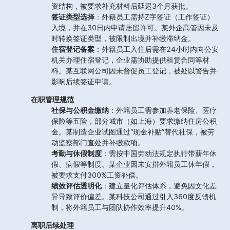
资结构，被要求补充材料后延迟3个月获批。
签证类型选择
：外籍员工需持Z字签证（工作签证）
入境，并在30日内申请居留许可。某外企高管因未及
时转换签证类型，被限制出境并补缴滞纳金。
住宿登记备案
：外籍员工入住后需在24小时内向公安
机关办理住宿登记，企业需协助提供租赁合同等材
料。某互联网公司因未督促员工登记，被处以警告并
影响后续签证申请。
在职管理规范
社保与公积金缴纳
：外籍员工需参加养老保险、医疗
保险等五险，部分城市（如上海）要求缴纳住房公积
金。某制造企业试图通过“现金补贴”替代社保，被劳
动监察部门查处并补缴款项。
考勤与休假制度
：需按中国劳动法规定执行带薪年休
假、病假等制度。某企业因未安排外籍员工休年假，
被要求支付300%工资补偿。
绩效评估透明化
：建立量化评估体系，避免因文化差
异导致评价偏差。某科技公司通过引入360度反馈机
制，将外籍员工与团队协作效率提升40%。
离职后续处理