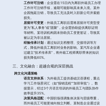
工作许可注销
：企业需在15日内为离职外籍员工办理
工作许可注销手续，逾期可能影响其未来入境。某外
企因拖延注销，导致员工无法及时入职新公司并索赔
损失。
居留许可变更
：外籍员工离职后需将居留许可类型变
更为“私人事务”或“团聚”，企业需协助提供离职证明
等材料。某培训机构因未协助员工变更签证，导致其
被认定为非法居留。
经验传承计划
：通过知识文档整理、交接培训等方
式，降低外籍员工离职对业务的影响。某汽车企业通
过建立“技术传承库”，将外籍工程师离职带来的知识
损失降低60%。
三、文化融合：超越合规的深层挑战
跨文化沟通策略
语言支持体系
：为外籍员工提供基础汉语课程，重点
学习工作场景词汇（如“报销流程”“加班审批”）。数
据显示，经过3个月语言培训的外籍员工与团队协作
效率提升35%。
决策风格适配
：中国职场强调集体决策与层级尊重，
而外籍员工可能更倾向独立判断。某制造企业通过设