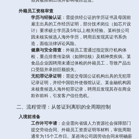
外籍员工资格审查
学历与经验认证
：需提供经公证的学历证书及母国前
雇主出具的工作经历证明，部分技术岗位（如芯片设
计）要求硕士学历及5年以上相关经验。某科技公司
因未核实候选人海外学历，聘用后发现其证书系伪
造，面临法律诉讼风险。
健康与安全筛查
：外籍员工需通过指定医疗机构体
检，重点排查传染病（如肺结核）及精神类疾病。某
食品企业因聘用未通过体检的外籍员工，导致产品出
口受阻并承担巨额损失。
无犯罪记录证明
：需提交母国公证机构出具的无犯罪
记录证明，并经中国驻外使领馆认证。某金融机构因
未核查候选人海外犯罪记录，聘用后发现其存在商业
欺诈前科，引发客户信任危机。
二、流程管理：从签证到离职的全周期控制
入境前准备
工作许可申请
：企业需向省级人力资源社会保障部门
提交劳动合同、外籍员工资质证明等材料，审批周期
通常为15个工作日。某咨询公司因劳动合同未明确薪