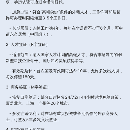
求，学历认证可通过承诺制替代。  
   - 加急办理：符合“高精尖缺”条件的外籍人才，工作许可和居留
许可办理时限缩短至3-5个工作日。  
   - 长期居留：连续工作满4年、每年在华居留不少于6个月，可申
请永久居留（中国绿卡）。
2. 人才签证（R字签证） 
   - 适用范围：纳入国家人才计划的高端人才、符合市场导向的创
新型科技企业骨干、国际知名奖项获得者等。  
   - 有效期延长：首次签发有效期可达5-10年，允许多次出入境，
每次停留180天。
3. 商务签证（M字签证）
   - 恢复口岸签证：部分口岸恢复24/72/144小时过境免签政策，
覆盖北京、上海、广州等20个城市。  
   - 多次往返便利：对在华有重大投资或长期合作的外籍商务人
士，可签发5年多次入境签证。
4. 探亲/家庭团聚签证