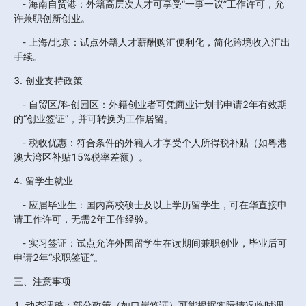
   - 海南自贸港：外籍高层次人才可享受“一事一议”工作许可，允
许兼职创新创业。  
   - 上海/北京：试点外籍人才薪酬购汇便利化，简化跨境收入汇出
手续。
3. 创业支持政策
   - 自贸区/科创园区：外籍创业者可凭商业计划书申请2年有效期
的“创业签证”，并可转换为工作居留。  
   - 税收优惠：符合条件的外籍人才享受个人所得税补贴（如粤港
澳大湾区补贴15%税率差额）。
4. 留学生就业  
   - 应届毕业生：国内高校硕士及以上学历留学生，可在华直接申
请工作许可，无需2年工作经验。  
   - 实习签证：试点允许外国留学生在读期间兼职创业，毕业后可
申请2年“求职签证”。
三、注意事项
1. 动态调整：部分政策（如口岸签证）可能根据实际情况临时调