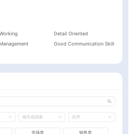
Working
Detail Oriented
 Management
Good Communication Skill
城市或国家
排序
市场类
销售类