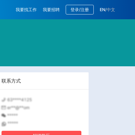
我要找工作
我要招聘
登录/注册
EN
/
中文
联系方式
63****4125
er**@**om
*****
*****