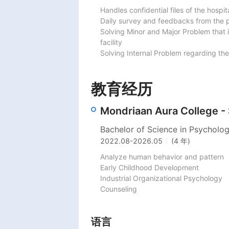
Handles confidential files of the hospita
Daily survey and feedbacks from the pa
Solving Minor and Major Problem that is
facility

Solving Internal Problem regarding the
教育经历
Mondriaan Aura College -
Bachelor of Science in Psycholo
2022.08
-
2026.05
(4 年)
Analyze human behavior and pattern

Early Childhood Development

Industrial Organizational Psychology

语言