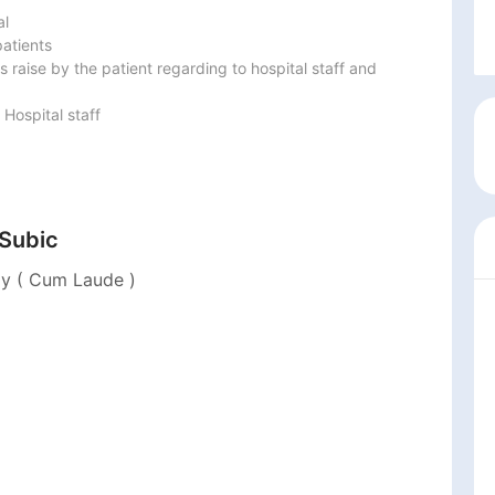
l

tients 

 raise by the patient regarding to hospital staff and 
 Hospital staff
 Subic
gy ( Cum Laude )