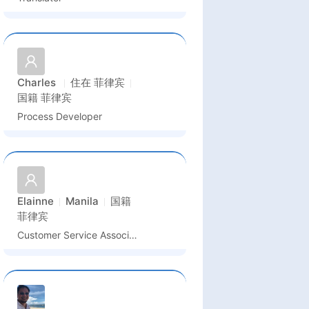
Charles
住在
菲律宾
国籍
菲律宾
Process Developer
Elainne
Manila
国籍
菲律宾
Customer Service Associate - Mandarin