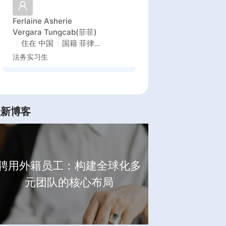
Ferlaine Asherie
Vergara Tungcab(菲菲)
住在
中国
国籍
菲律
宾
法务实习生
最新博客
聘用外籍员工：构建全球化多
元团队的核心布局