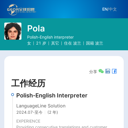
EN
/
中文
Pola
Polish-English interpreter
女
21
岁
其它
住在
波兰
国籍
波兰
分享
工作经历
Polish-English Interpreter
LanguageLine Solution
2024.07
-
至今
(2 年)
EXPERIENCE

Providing consecutive translations and customer 