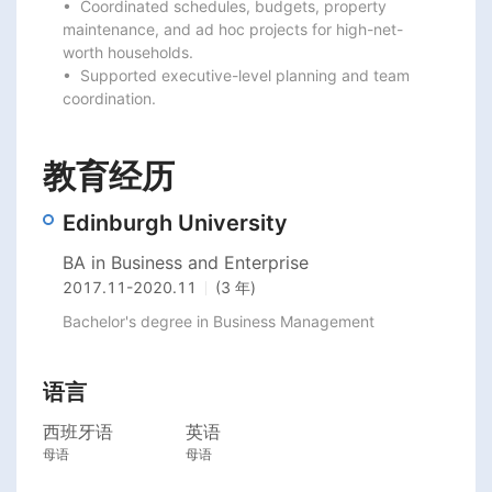
•  Coordinated schedules, budgets, property 
maintenance, and ad hoc projects for high-net-

worth households.

•  Supported executive-level planning and team 
coordination.
教育经历
Edinburgh University
BA in Business and Enterprise
2017.11
-
2020.11
(3 年)
Bachelor's degree in Business Management 
语言
西班牙语
英语
母语
母语