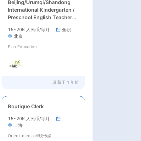
Beijing/Urumqi/Shandong
International Kindergarten /
Preschool English Teachers
Wanted
15~20K 人民币/每月
全职
北京
Elan Education
刷新于
1 年前
Boutique Clerk
15~20K 人民币/每月
上海
Orient-media 华映传媒