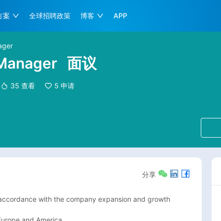
方案
全球招聘政策
博客
APP
ager
 Manager
面议
35
查看
5
申请
分享
in accordance with the company expansion and growth 
urope and America.
