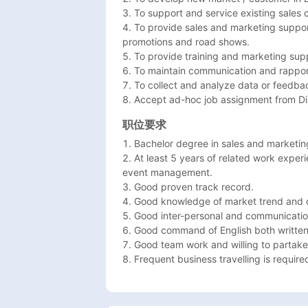
3. To support and service existing sales 
4. To provide sales and marketing suppo
promotions and road shows.

5. To provide training and marketing suppo
6. To maintain communication and rapport 
7. To collect and analyze data or feedbac
8. Accept ad-hoc job assignment from Dir
职位要求
1. Bachelor degree in sales and marketing 
2. At least 5 years of related work exper
event management.

3. Good proven track record.

4. Good knowledge of market trend and 
5. Good inter-personal and communication s
6. Good command of English both written 
7. Good team work and willing to partake i
8. Frequent business travelling is require