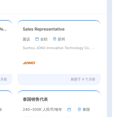
Vietnam Sales Representative (Weak Current Intelligence & Access Control Products)
Sales Representative
面议
全职
苏州
Suzhou JONO Innovative Technology Co., Ltd
个月前
刷新于
4 个月前
泰国销售代表
南
240~300K 人民币/每年
泰国