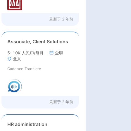
代夫, 阿富汗, 也门, 中国, 巴基斯坦,
尼泊尔, 朝鲜, 菲律宾, 斯里兰卡, 叙
利亚, 塔吉克斯坦, 土库曼斯坦, 乌兹
刷新于
2 年前
别克斯坦, 亚美尼亚, 巴林, 不丹, 文
莱, 缅甸, 格鲁吉亚, 伊朗, 哈萨克斯
坦, 吉尔吉斯斯坦, 老挝, 俄罗斯, 挪
威, 圣马力诺, 斯洛文尼亚, 白俄罗斯,
Associate, Client Solutions
波斯尼亚, 保加利亚, 捷克共和国, 丹
麦, 爱沙尼亚, 芬兰, 直布罗陀, 冰岛,
5~10K 人民币/每月
全职
爱尔兰, 拉脱维亚, 列支敦斯登, 卢森
北京
堡, 北马其顿, 马耳他, 摩尔多瓦共和
Cadence Translate
国, 斯洛伐克, 尼日尔, 尼日利亚, 索
马里, 塞拉利昂, 塞舌尔, 圣多美和普
林西比, 塞内加尔, 卢旺达, 留尼汪,
莫桑比克, 纳米比亚, 苏丹, 斯威士兰,
坦桑尼亚, 多哥, 突尼斯, 乌干达, 刚
果（金）, 赞比亚, 津巴布韦, 阿尔及
刷新于
2 年前
利亚, 安哥拉, 贝宁, 博茨瓦纳, 布基
纳法索, 布隆迪, 喀麦隆, 佛得角, 中
非共和国, 乍得, 刚果（布）, 吉布提,
HR administration
埃塞俄比亚, 加蓬, 冈比亚, 加纳, 几