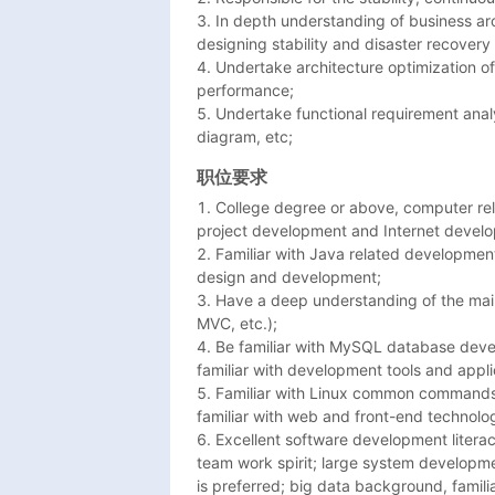
3. In depth understanding of business arc
designing stability and disaster recovery s
4. Undertake architecture optimization of
performance;

5. Undertake functional requirement analy
diagram, etc;  
职位要求
1. College degree or above, computer rel
project development and Internet develo
2. Familiar with Java related development 
design and development;

3. Have a deep understanding of the main
MVC, etc.);

4. Be familiar with MySQL database devel
familiar with development tools and appli
5. Familiar with Linux common commands,
familiar with web and front-end technolog
6. Excellent software development literacy
team work spirit; large system developme
is preferred; big data background, familia