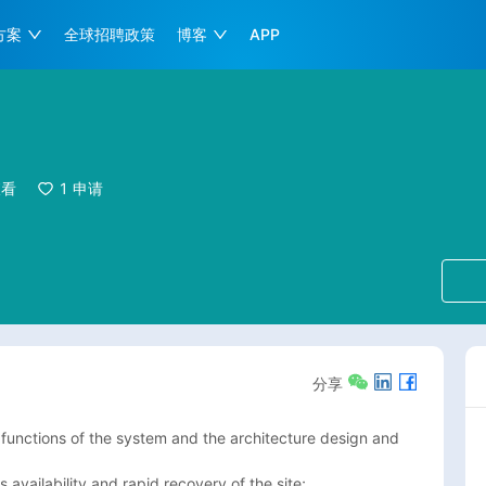
方案
全球招聘政策
博客
APP
查看
1
申请
分享
 functions of the system and the architecture design and 
 availability and rapid recovery of the site;
