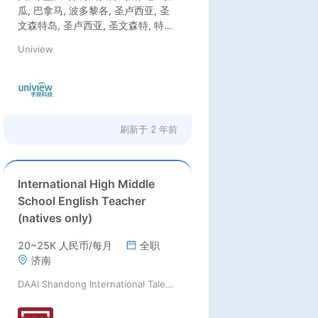
瓜, 巴拿马, 波多黎各, 圣卢西亚, 圣
文森特岛, 圣卢西亚, 圣文森特, 特立
尼达和多巴哥, 安提瓜和巴布达, 巴
Uniview
巴多斯, 伯利兹, 加拿大, 哥斯达黎加,
古巴, 多米尼加, 萨尔瓦多, 格林纳达,
危地马拉, 海地, 洪都拉斯, 牙买加,
马提尼克岛, 巴西, 智利, 哥伦比亚,
厄瓜多尔, 法属圭亚那, 圭亚那, 玻利
维亚, 阿根廷, 委内瑞拉, 乌拉圭, 苏
刷新于
2 年前
里南, 秘鲁, 巴拉圭, 英国, 荷兰, 波
兰, 罗马尼亚, 塞尔维亚, 西班牙, 葡
萄牙, 瑞典, 瑞士, 乌克兰, 南斯拉夫,
International High Middle
阿尔巴尼亚, 奥地利, 比利时, 克罗地
School English Teacher
亚, 塞浦路斯, 法国, 德国, 希腊, 匈牙
(natives only)
利, 意大利, 立陶宛, 摩纳哥, 埃及, 沙
特阿拉伯, 土耳其, 阿拉伯联合酋长
20~25K 人民币/每月
全职
国, 越南, 阿塞拜疆, 柬埔寨, 印尼, 约
济南
旦, 科威特, 黎巴嫩, 马来西亚, 日本,
孟加拉国, 新加坡, 印度, 阿曼, 卡塔
DAAI Shandong International Talent Cooperation
尔, 泰国, 韩国, 南非, 肯尼亚, 澳大利
亚, 以色列, 伊拉克, 巴勒斯坦, 马尔