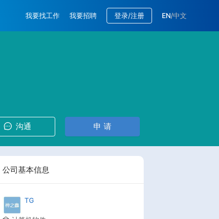
我要找工作
我要招聘
登录/注册
EN
/
中文
沟通
申 请
公司基本信息
TG