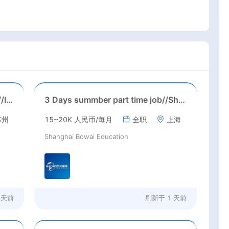
Suzhou, Jiangsu//August 2026//International American Middle/High School English Teacher Needed in Suzhou, Jiangsu
3 Days summber part time job//Shanghai: Part time Kindergarten Teacher Needed in Pudong district, Shanghai（Salary：1k per day）
苏州
15~20K 人民币/每月
全职
上海
Shanghai Bowai Education
 天前
刷新于
1 天前