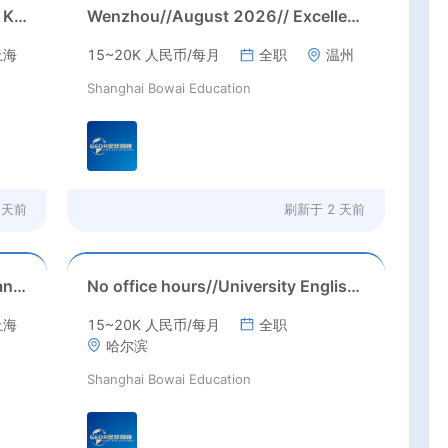
Jiading, Shanghai// Aug 2026 // K12 School IB PYP kindegarten/primary School Homeroom Teachers Needed in Aug 2026 in Jiading district, Shanghai (up to 30K RMB/month before tax, housing)
Wenzhou//August 2026// Excellent Kindergarten Homeroom teachers needed in August, 2026 in Wenzhou city, Zhejiang province (23-26k before tax/ month+ paid holidays)
上海
15~20K 人民币/每月
全职
温州
Shanghai Bowai Education
 天前
刷新于
2 天前
Starting time: August 2026//Shanghai//Int'l High School ESL job in Shanghai(Salary nagotiable+housing allowance + more than 3 months' paid holiday)
No office hours//University English Teacher needed//Sep. 2026//University full-time English teacher needed in Sep. 2026 in Harbin City, Heilongjiang Province( 15k~16k Rmb/ month+ paid winter+summer holidays)
上海
15~20K 人民币/每月
全职
哈尔滨
Shanghai Bowai Education