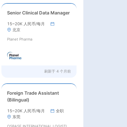
Senior Clinical Data Manager
15~20K 人民币/每月
北京
Planet Pharma
刷新于
4 个月前
Foreign Trade Assistant
(Bilingual)
15~20K 人民币/每月
全职
东莞
OSBASE INTERNATIONAL LOGISTICS COMPANY LTD