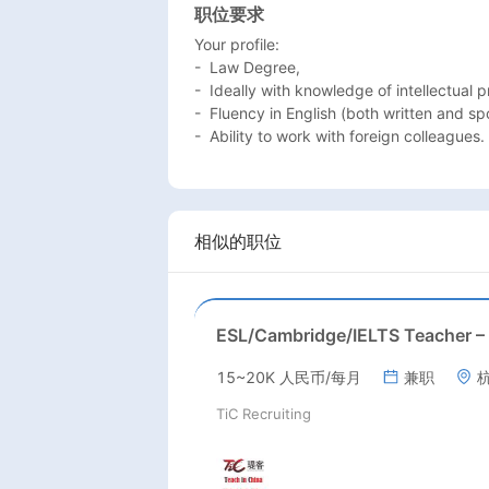
职位要求
Your profile:

-  Law Degree, 

-  Ideally with knowledge of intellectual p
-  Fluency in English (both written and sp
-  Ability to work with foreign colleagues.
相似的职位
15~20K 人民币/每月
兼职
TiC Recruiting