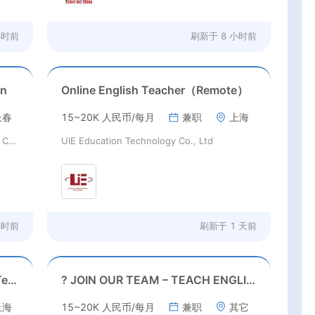
小时前
刷新于
8 小时前
on
Online English Teacher（Remote）
长春
15~20K 人民币/每月
兼职
上海
Beijing Youpeng International Education Consulting Co., Ltd
UIE Education Technology Co., Ltd
小时前
刷新于
1 天前
Shanghai Kindergarten English Teacher
? JOIN OUR TEAM – TEACH ENGLISH
上海
15~20K 人民币/每月
兼职
其它