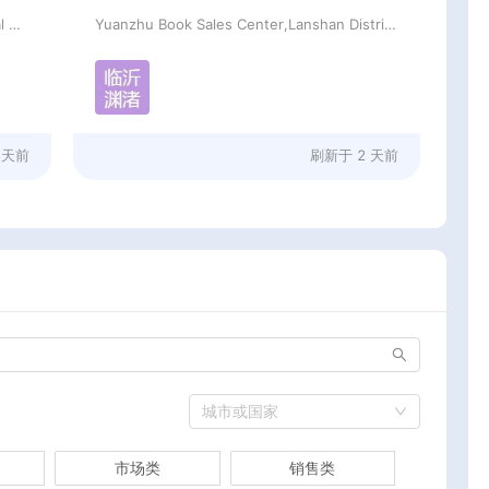
Xianyang Qindu District Qilutong Cultural Management Consulting Studio
Yuanzhu Book Sales Center,Lanshan District,Linyi City
 天前
刷新于
2 天前
城市或国家
市场类
销售类