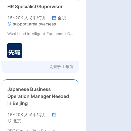
HR Specialist/Supervisor
15~20K 人民币/每月
全职
support.area.overseas
Wuxi Lead Intelligent Equipment Co., Ltd.
刷新于
1 年前
Japanese Business
Operation Manager Needed
in Beijing
15~20K 人民币/每月
北京
DKC Construction Co., Ltd