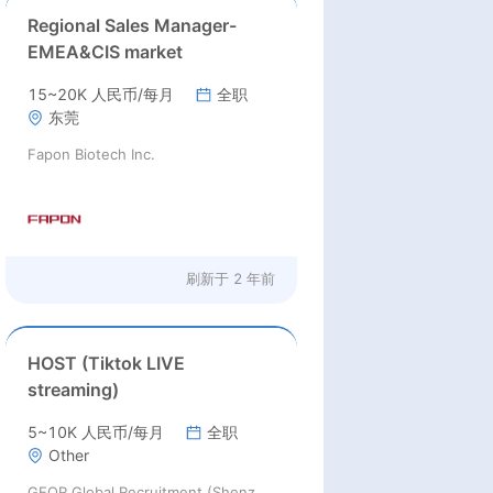
Regional Sales Manager-
EMEA&CIS market
15~20K 人民币/每月
全职
东莞
Fapon Biotech Inc.
刷新于
2 年前
HOST (Tiktok LIVE
streaming)
5~10K 人民币/每月
全职
Other
GEOR Global Recruitment (Shenzhen) Ltd.