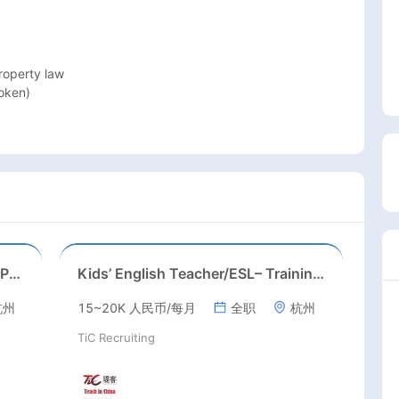
roperty law

oken)

ESL/Cambridge/IELTS Teacher – Primary to Secondary
Kids’ English Teacher/ESL– Training Center, Ages 3-12
杭州
15~20K 人民币/每月
全职
杭州
TiC Recruiting