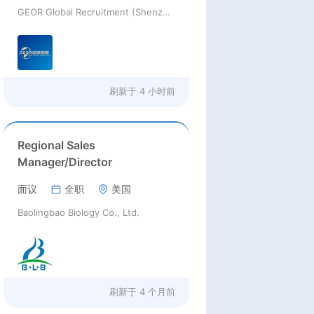
GEOR Global Recruitment (Shenzhen) Ltd.
刷新于
4 小时前
Regional Sales
Manager/Director
面议
全职
美国
Baolingbao Biology Co., Ltd.
刷新于
4 个月前