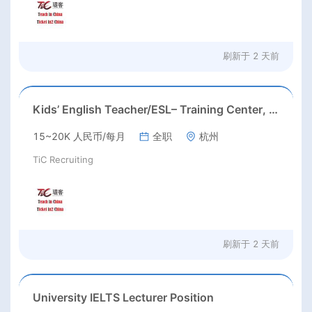
刷新于
2 天前
Kids’ English Teacher/ESL– Training Center, Ages 3-12
15~20K 人民币/每月
全职
杭州
TiC Recruiting
刷新于
2 天前
University IELTS Lecturer Position