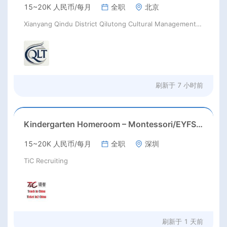
15~20K 人民币/每月
全职
北京
Xianyang Qindu District Qilutong Cultural Management Consulting Studio
刷新于
7 小时前
Kindergarten Homeroom – Montessori/EYFS/Reggio/Froebel/PYP
15~20K 人民币/每月
全职
深圳
TiC Recruiting
刷新于
1 天前