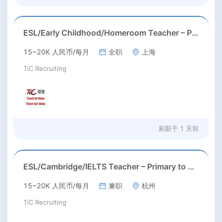
ESL/Early Childhood/Homeroom Teacher – Pre-K/Kindergarten
15~20K 人民币/每月
全职
上海
TiC Recruiting
刷新于
1 天前
ESL/Cambridge/IELTS Teacher – Primary to Secondary
15~20K 人民币/每月
兼职
杭州
TiC Recruiting