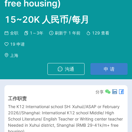
free housing)
15~20K 人民币/每月
全职
1～3年
刷新于
1 年前
129
查看
19
申请
上海
沟通
申 请
分享
工作职责
The K12 International school SH: Xuhui//ASAP or February 
2026//Shanghai: International K12 school Middle/ High 
School Literature/ English Teacher or Writing center teacher 
Needed in Xuhui district, Shanghai (RMB 29-41k/m+ free 
housing)
