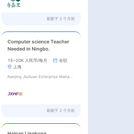
刷新于
2 个月前
Computer science Teacher
Needed in Ningbo.
15~20K 人民币/每月
全职
上海
Nanjing JiuXuan Enterprise Management Consulting Co., Ltd.
刷新于
2 个月前
Hainan Lingkong