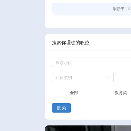
刷新于
10
搜索你理想的职位
职位类别
全部
教育类
搜 索