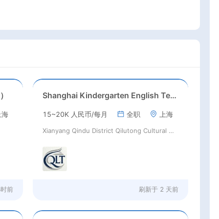
e）
Shanghai Kindergarten English Teacher
上海
15~20K 人民币/每月
全职
上海
Xianyang Qindu District Qilutong Cultural Management Consulting Studio
小时前
刷新于
2 天前