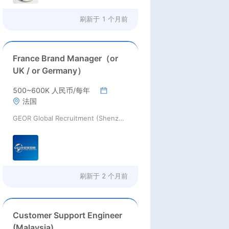
刷新于
1 个月前
France Brand Manager（or
UK / or Germany）
500~600K 人民币/每年
法国
GEOR Global Recruitment (Shenzhen) Ltd.
刷新于
2 个月前
Customer Support Engineer
(Malaysia)