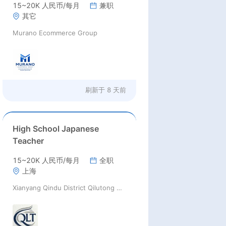
15~20K 人民币/每月
兼职
其它
Murano Ecommerce Group
刷新于
8 天前
High School Japanese
Teacher
15~20K 人民币/每月
全职
上海
Xianyang Qindu District Qilutong Cultural Management Consulting Studio