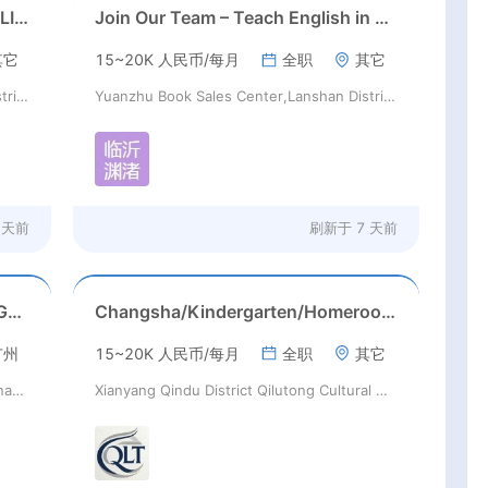
? JOIN OUR TEAM – TEACH ENGLISH
Join Our Team – Teach English in China Like Never Before!
其它
15~20K 人民币/每月
全职
其它
Yuanzhu Book Sales Center,Lanshan District,Linyi City
Yuanzhu Book Sales Center,Lanshan District,Linyi City
 天前
刷新于
7 天前
Kindergarten in Tianhe District, Guangzhou
Changsha/Kindergarten/Homeroom Teacher
广州
15~20K 人民币/每月
全职
其它
Shaanxi Ruisi Elite Talent Enterprise Management Consulting Co., Ltd.
Xianyang Qindu District Qilutong Cultural Management Consulting Studio