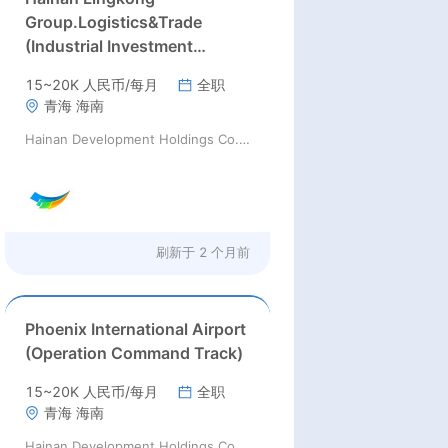
Group.Logistics&Trade
(Industrial Investment
Promotion Track)
15~20K 人民币/每月
全职
青海 海南
Hainan Development Holdings Co.,Ltd
刷新于
2 个月前
Phoenix International Airport
(Operation Command Track)
15~20K 人民币/每月
全职
青海 海南
Hainan Development Holdings Co.,Ltd