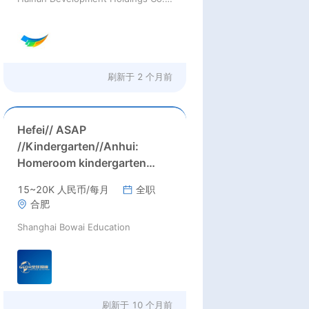
刷新于
2 个月前
Hefei// ASAP
//Kindergarten//Anhui:
Homeroom kindergarten
positions: ( up to 25000
15~20K 人民币/每月
全职
RMB/m before tax or more,
合肥
housing) Homeroom
Shanghai Bowai Education
Kindergarten Teachers
Needed ASAP in Hefei city,
Anhui province; China
刷新于
10 个月前