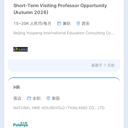
Short‑Term Visiting Professor Opportunity
(Autumn 2026)
15~20K 人民币/每月
兼职
西安
Beijing Youpeng International Education Consulting Co., Ltd
刷新于
1 天前
HR
面议
全职
泰国
NATURAL HME HOUSEHOLD (THAILAND) CO., LTD.