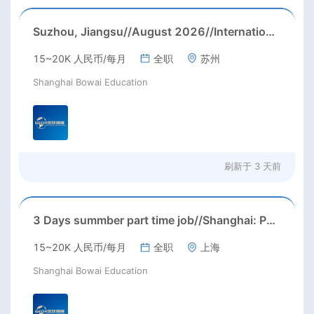
Suzhou, Jiangsu//August 2026//International American Middle/High School English Teacher Needed in Suzhou, Jiangsu
15~20K 人民币/每月
全职
苏州
Shanghai Bowai Education
刷新于
3 天前
3 Days summber part time job//Shanghai: Part time Kindergarten Teacher Needed in Pudong district, Shanghai（Salary：1k per day）
15~20K 人民币/每月
全职
上海
Shanghai Bowai Education