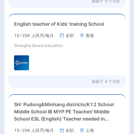
刷新于
4 个月前
English teacher of Kids' training School
15~20K 人民币/每月
全职
香港
Shanghai Bowai Education
刷新于
4 个月前
SH: Pudong&Minhang districts/K12 School
Middle School IB MYP PE Teacher/ Middle
School ESL (English) Teacher needed in
Pudong &Minhang districts, Shanghai
15~20K 人民币/每月
全职
上海