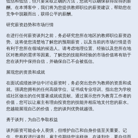
低估和低估，但只要采取正确的方法，您就可以确保获得应得的薪
酬。在本博客中，我们将为您提供教师职位的薪资建议，帮助您在
竞争中脱颖而出，获得公平的薪酬。
研究薪资趋势和市场行情
在进行任何薪资谈判之前，务必研究您所在地区的教师职位薪资趋
势。这将使您清楚地了解您的预期薪资，以及当前的市场行情是否
有利于您所在领域的候选人。请考虑地理位置、经验以及您所在地
区对教师的需求等因素。了解您的技能和经验的市场价值将有助于
您在谈判中保持自信，并确保自己不会被低估。
展现您的资质和成就
在面试或绩效评估中讨论薪资时，务必突出您作为教师的资质和成
就。强调您拥有的任何高级学位、证书或专业培训。指出您为学校
或社区做出的任何显著成就或贡献。通过展示您作为教育工作者的
价值，您可以让雇主有理由投资您的技能并相应地支付您的薪水。
您越能展现自己的价值，您的谈判优势就越强。
勇于谈判，为自己争取权益
谈判薪资可能会令人畏惧，但维护自己和自身价值至关重要。记
住，您有权进行谈判，雇主也期待您这样做。在谈判中，要自信而