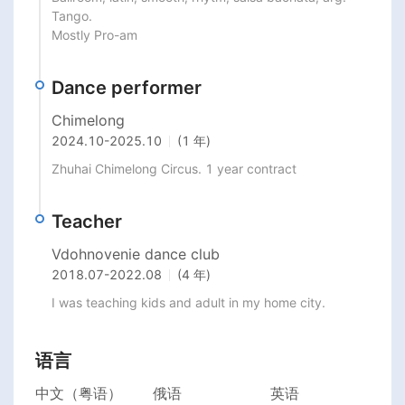
Tango.

Mostly Pro-am
Dance performer
Chimelong
2024.10
-
2025.10
(1 年)
Zhuhai Chimelong Circus. 1 year contract 
Teacher
Vdohnovenie dance club
2018.07
-
2022.08
(4 年)
I was teaching kids and adult in my home city. 
语言
中文（粤语）
俄语
英语