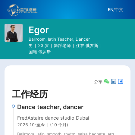
EN
/
中文
Egor
Ballroom, latin Teacher, Dancer
男
23
岁
舞蹈老师
住在
俄罗斯
国籍
俄罗斯
分享
工作经历
Dance teacher, dancer
FredAstaire dance studio Dubai
2025.10
-
至今
(10 个月)
Ballroom, latin, smooth, rhytm, salsa bachata, arg. 