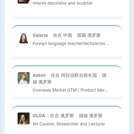
Interior decorator and sculptor
Valeria
住在
中国
国籍
俄罗斯
Foreign language teacher/lecturer/assistant professor
Anton
住在
阿拉伯联合酋长国
国
籍
俄罗斯
Overseas Market GTM / Product Marketing Lead
OLGA
住在
俄罗斯
国籍
俄罗斯
Art Curator, Researcher and Lecturer