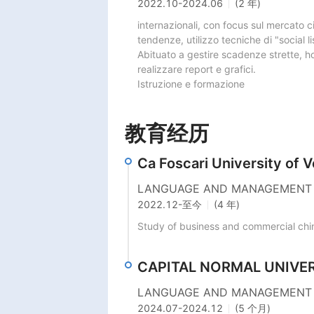
2022.10
-
2024.06
(2 年)
internazionali, con focus sul mercato ci
tendenze, utilizzo tecniche di "social li
Abituato a gestire scadenze strette, h
realizzare report e grafici.

Istruzione e formazione
教育经历
Ca Foscari University of 
LANGUAGE AND MANAGEMENT 
2022.12
-
至今
(4 年)
Study of business and commercial chi
CAPITAL NORMAL UNIVER
LANGUAGE AND MANAGEMENT
2024.07
-
2024.12
(5 个月)