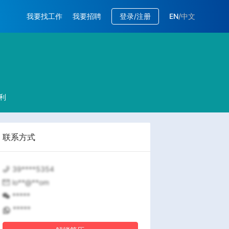
我要找工作
我要招聘
登录/注册
EN
/
中文
利
联系方式
39****5354
lo**@**om
*****
*****