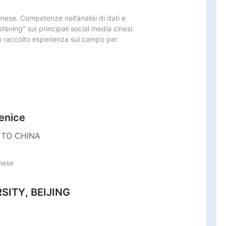
nese. Competenze nell’analisi di dati e

stening" sui principali social media cinesi.

o raccolto esperienza sul campo per

Venice
TO CHINA
nese
SITY, BEIJING