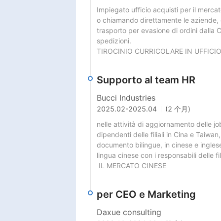
Impiegato ufficio acquisti per il mercato
o chiamando direttamente le aziende, co
trasporto per evasione di ordini dalla 
spedizioni.

TIROCINIO CURRICOLARE IN UFFICI
Supporto al team HR
Bucci Industries
2025.02
-
2025.04
(2 个月)
nelle attività di aggiornamento delle jo
dipendenti delle filiali in Cina e Taiwan,
documento bilingue, in cinese e ingles
lingua cinese con i responsabili delle filia
 IL MERCATO CINESE
per CEO e Marketing
Daxue consulting