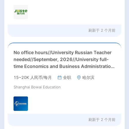
刷新于
2 个月前
No office hours//University Russian Teacher
needed//September, 2026//University full-
time Economics and Business Administration
teacher needed in Harbin City, Heilongjiang
15~20K 人民币/每月
全职
哈尔滨
Province( 15k Rmb/ month+ paid
winter+summer holidays)
Shanghai Bowai Education
刷新于
2 个月前