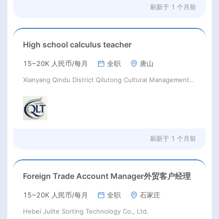
刷新于
1 个月前
High school calculus teacher
15~20K 人民币/每月
全职
唐山
Xianyang Qindu District Qilutong Cultural Management Consulting Studio
刷新于
1 个月前
Foreign Trade Account Manager外贸客户经理
15~20K 人民币/每月
全职
石家庄
Hebei Julite Sorting Technology Co., Ltd.