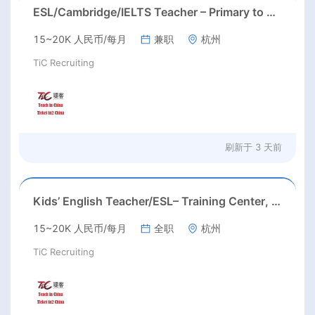
ESL/Cambridge/IELTS Teacher – Primary to Secondary
15~20K 人民币/每月
兼职
杭州
TiC Recruiting
刷新于
3 天前
Kids’ English Teacher/ESL– Training Center, Ages 3-12
15~20K 人民币/每月
全职
杭州
TiC Recruiting