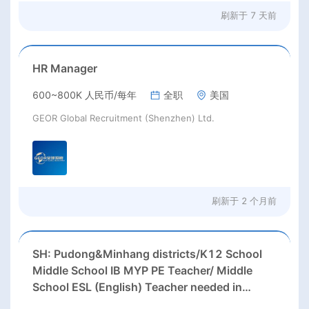
刷新于
7 天前
HR Manager
600~800K 人民币/每年
全职
美国
GEOR Global Recruitment (Shenzhen) Ltd.
刷新于
2 个月前
SH: Pudong&Minhang districts/K12 School
Middle School IB MYP PE Teacher/ Middle
School ESL (English) Teacher needed in
Pudong &Minhang districts, Shanghai