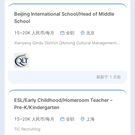
Beijing International School/Head of Middle
School
15~20K 人民币/每月
全职
北京
Xianyang Qindu District Qilutong Cultural Management Consulting Studio
刷新于
1 天前
ESL/Early Childhood/Homeroom Teacher –
Pre-K/Kindergarten
15~20K 人民币/每月
全职
上海
TiC Recruiting