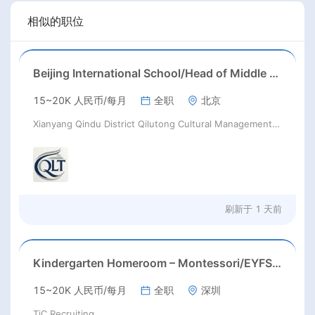
相似的职位
Beijing International School/Head of Middle School
15~20K 人民币/每月
全职
北京
Xianyang Qindu District Qilutong Cultural Management Consulting Studio
刷新于
1 天前
Kindergarten Homeroom – Montessori/EYFS/Reggio/Froebel/PYP
15~20K 人民币/每月
全职
深圳
TiC Recruiting