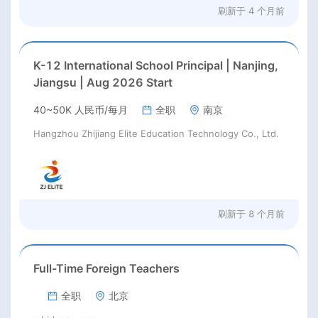
刷新于
4 个月前
K-12 International School Principal | Nanjing,
Jiangsu | Aug 2026 Start
40~50K 人民币/每月
全职
南京
Hangzhou Zhijiang Elite Education Technology Co., Ltd.
刷新于
8 个月前
Full-Time Foreign Teachers
全职
北京