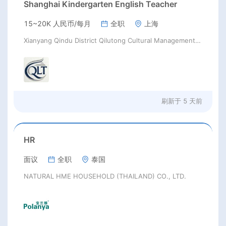
Shanghai Kindergarten English Teacher
15~20K 人民币/每月
全职
上海
Xianyang Qindu District Qilutong Cultural Management Consulting Studio
刷新于
5 天前
HR
面议
全职
泰国
NATURAL HME HOUSEHOLD (THAILAND) CO., LTD.