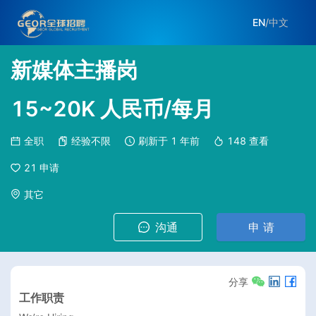
EN
/
中文
新媒体主播岗
15~20K 人民币/每月
全职
经验不限
刷新于
1 年前
148
查看
21
申请
其它
沟通
申 请
分享
工作职责