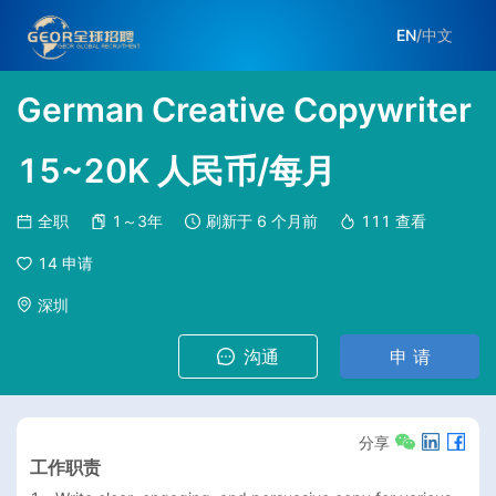
EN
/
中文
German Creative Copywriter
15~20K 人民币/每月
全职
1～3年
刷新于
6 个月前
111
查看
14
申请
深圳
沟通
申 请
分享
工作职责