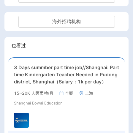
海外招聘机构
也看过
3 Days summber part time job//Shanghai: Part
time Kindergarten Teacher Needed in Pudong
district, Shanghai（Salary：1k per day）
15~20K 人民币/每月
全职
上海
Shanghai Bowai Education