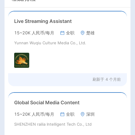
Live Streaming Assistant
15~20K 人民币/每月
全职
楚雄
Yunnan Wuqiu Culture Media Co., Ltd.
刷新于
4 个月前
Global Social Media Content
15~20K 人民币/每月
全职
深圳
SHENZHEN railia Intelligent Tech Co., Ltd