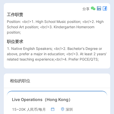
分享
工作职责
Position: <br/>1. High School Music position; <br/>2. High 
School Art position; <br/>3. Kindergarten Homeroom 
position; 
职位要求
1. Native English Speakers; <br/>2. Bachelor's Degree or 
above, prefer a major in education; <br/>3. At least 2 years' 
related teaching experience;<br/>4. Prefer PGCE/QTS;
相似的职位
Live Operations（Hong Kong）
15~20K 人民币/每月
深圳