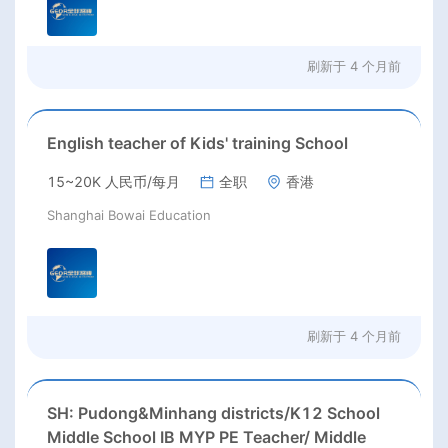
刷新于
4 个月前
English teacher of Kids' training School
15~20K 人民币/每月
全职
香港
Shanghai Bowai Education
刷新于
4 个月前
SH: Pudong&Minhang districts/K12 School
Middle School IB MYP PE Teacher/ Middle