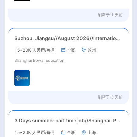
刷新于
1 天前
Suzhou, Jiangsu//August 2026//International American Middle/High School English Teacher Needed in Suzhou, Jiangsu
15~20K 人民币/每月
全职
苏州
Shanghai Bowai Education
刷新于
3 天前
3 Days summber part time job//Shanghai: Part time Kindergarten Teacher Needed in Pudong district, Shanghai（Salary：1k per day）
15~20K 人民币/每月
全职
上海