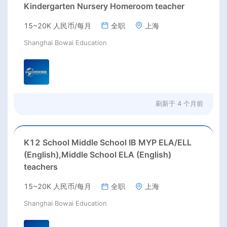
Kindergarten Nursery Homeroom teacher
15~20K 人民币/每月
全职
上海
Shanghai Bowai Education
刷新于
4 个月前
K12 School Middle School IB MYP ELA/ELL
(English),Middle School ELA (English)
teachers
15~20K 人民币/每月
全职
上海
Shanghai Bowai Education