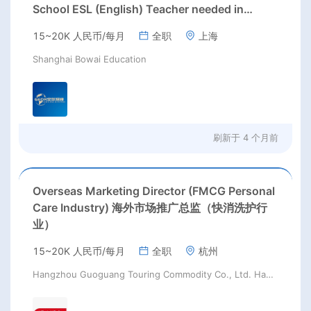
School ESL (English) Teacher needed in
Pudong &Minhang districts, Shanghai
15~20K 人民币/每月
全职
上海
Shanghai Bowai Education
刷新于
4 个月前
Overseas Marketing Director (FMCG Personal
Care Industry) 海外市场推广总监（快消洗护行
业）
15~20K 人民币/每月
全职
杭州
Hangzhou Guoguang Touring Commodity Co., Ltd. Hangzhou Guoguang Touring Commodity Co., Ltd.