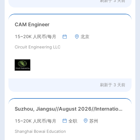
刷新于
3 天前
CAM Engineer
15~20K 人民币/每月
北京
Circuit Engineering LLC
刷新于
3 天前
Suzhou, Jiangsu//August 2026//International American Middle/High School English Teacher Needed in Suzhou, Jiangsu
15~20K 人民币/每月
全职
苏州
Shanghai Bowai Education