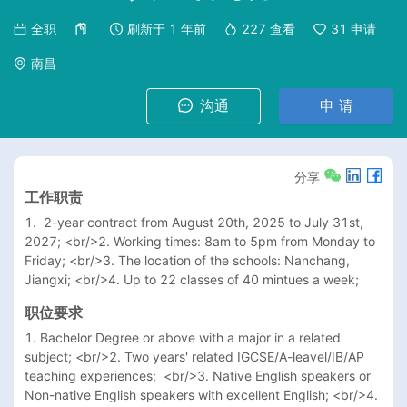
全职
刷新于
1 年前
227
查看
31
申请
南昌
沟通
申 请
分享
工作职责
1.  2-year contract from August 20th, 2025 to July 31st, 
2027; <br/>2. Working times: 8am to 5pm from Monday to 
Friday; <br/>3. The location of the schools: Nanchang, 
Jiangxi; <br/>4. Up to 22 classes of 40 mintues a week; 
职位要求
1. Bachelor Degree or above with a major in a related 
subject; <br/>2. Two years' related IGCSE/A-leavel/IB/AP 
teaching experiences;  <br/>3. Native English speakers or 
Non-native English speakers with excellent English; <br/>4. 