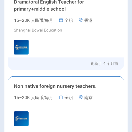
Drama/oral English Teacher for
primary+middle school
15~20K 人民币/每月
全职
香港
Shanghai Bowai Education
刷新于
4 个月前
Non native foreign nursery teachers.
15~20K 人民币/每月
全职
南京