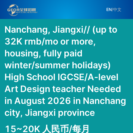
EN
/
中文
Nanchang, Jiangxi// (up to
32K rmb/mo or more,
housing, fully paid
winter/summer holidays)
High School IGCSE/A-level
Art Design teacher Needed
in August 2026 in Nanchang
city, Jiangxi province
15~20K 人民币/每月