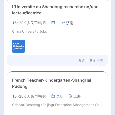
L’Université du Shandong recherche un/une
lecteur/lectrice
15~20K 人民币/每月
济南
China University Jobs
刷新于
6 个月前
French Teacher-Kindergarten-ShangHai
Pudong
15~20K 人民币/每月
全职
上海
Oriental Desheng (Beijing) Enterprise Management Consulting Co., LTD