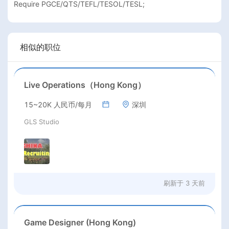
Require PGCE/QTS/TEFL/TESOL/TESL;
相似的职位
Live Operations（Hong Kong）
15~20K 人民币/每月
深圳
GLS Studio
刷新于
3 天前
Game Designer (Hong Kong)