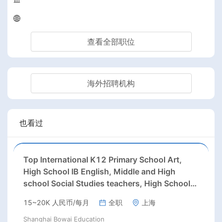
查看全部职位
海外招聘机构
也看过
Top International K12 Primary School Art,
High School IB English, Middle and High
school Social Studies teachers, High School
College Counselor
15~20K 人民币/每月
全职
上海
Shanghai Bowai Education