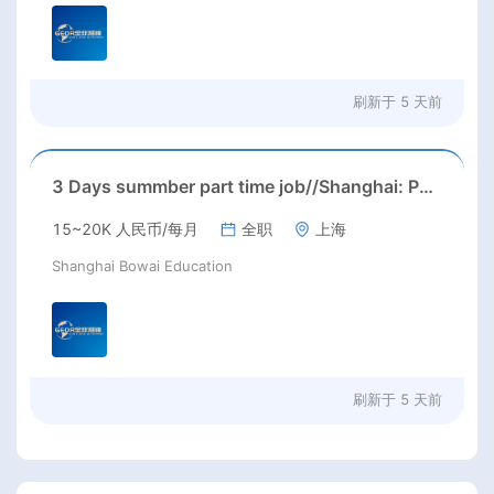
刷新于
5 天前
3 Days summber part time job//Shanghai: Part time Kindergarten Teacher Needed in Pudong district, Shanghai（Salary：1k per day）
15~20K 人民币/每月
全职
上海
Shanghai Bowai Education
刷新于
5 天前