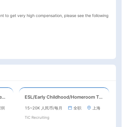
nt to get very high compensation, please see the following 
Kindergarten Homeroom – Montessori/EYFS/Reggio/Froebel/PYP
ESL/Early Childhood/Homeroom Teacher – Pre-K/Kindergarten
深圳
15~20K 人民币/每月
全职
上海
TiC Recruiting