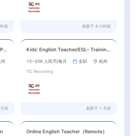
小时前
刷新于
8 小时前
ESL/Cambridge/IELTS Teacher – Primary to Secondary
Kids’ English Teacher/ESL– Training Center, Ages 3-12
杭州
15~20K 人民币/每月
全职
杭州
TiC Recruiting
 天前
刷新于
1 天前
on
Online English Teacher（Remote）