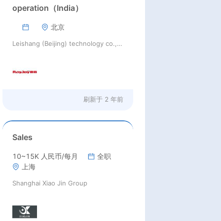
operation（India）
北京
Leishang (Beijing) technology co., LTD
刷新于
2 年前
Sales
10~15K 人民币/每月
全职
上海
Shanghai Xiao Jin Group