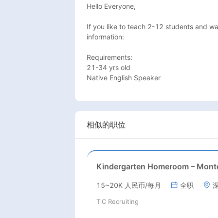
Hello Everyone,

If you like to teach 2-12 students and wa
information:

Requirements:

21-34 yrs old

相似的职位
15~20K 人民币/每月
全职
TiC Recruiting