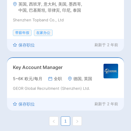
法国, 德国, 希腊, 匈牙利, 意大利, 立
英国, 西班牙, 意大利, 美国, 墨西哥,
陶宛, 摩纳哥, 埃及, 沙特阿拉伯, 土耳
中国, 巴基斯坦, 菲律宾, 印尼, 泰国
其, 阿拉伯联合酋长国, 越南, 阿塞拜
Shenzhen Topband Co., Ltd
疆, 柬埔寨, 印尼, 约旦, 科威特, 黎巴
嫩, 马来西亚, 日本, 孟加拉国, 新加
带薪年假
在家办公
坡, 印度, 阿曼, 卡塔尔, 泰国, 韩国, 南
非, 肯尼亚, 澳大利亚, 以色列, 伊拉
保存职位
刷新于
2 年前
克, 巴勒斯坦, 马尔代夫, 阿富汗, 也
门, 中国, 巴基斯坦, 尼泊尔, 朝鲜, 菲
律宾, 斯里兰卡, 叙利亚, 塔吉克斯坦,
土库曼斯坦, 乌兹别克斯坦, 亚美尼亚,
Key Account Manager
巴林, 不丹, 文莱, 缅甸, 格鲁吉亚, 伊
朗, 哈萨克斯坦, 吉尔吉斯斯坦, 老挝,
5~6K 欧元/每月
全职
德国, 英国
俄罗斯, 挪威, 圣马力诺, 斯洛文尼亚,
GEOR Global Recruitment (Shenzhen) Ltd.
白俄罗斯, 波斯尼亚, 保加利亚, 捷克
共和国, 丹麦, 爱沙尼亚, 芬兰, 直布罗
陀, 冰岛, 爱尔兰, 拉脱维亚, 列支敦斯
保存职位
刷新于
2 年前
登, 卢森堡, 北马其顿, 马耳他, 摩尔多
瓦共和国, 斯洛伐克, 尼日尔, 尼日利
亚, 索马里, 塞拉利昂, 塞舌尔, 圣多美
1
和普林西比, 塞内加尔, 卢旺达, 留尼