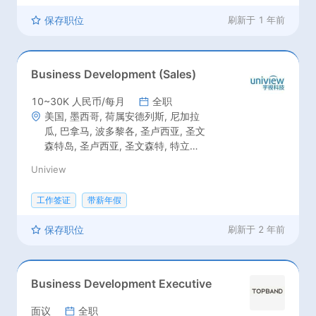
保存职位
刷新于
1 年前
Business Development (Sales)
10~30K 人民币/每月
全职
美国, 墨西哥, 荷属安德列斯, 尼加拉
瓜, 巴拿马, 波多黎各, 圣卢西亚, 圣文
森特岛, 圣卢西亚, 圣文森特, 特立尼
达和多巴哥, 安提瓜和巴布达, 巴巴多
Uniview
斯, 伯利兹, 加拿大, 哥斯达黎加, 古
巴, 多米尼加, 萨尔瓦多, 格林纳达, 危
工作签证
带薪年假
地马拉, 海地, 洪都拉斯, 牙买加, 马提
尼克岛, 巴西, 智利, 哥伦比亚, 厄瓜多
保存职位
刷新于
2 年前
尔, 法属圭亚那, 圭亚那, 玻利维亚, 阿
根廷, 委内瑞拉, 乌拉圭, 苏里南, 秘
鲁, 巴拉圭, 英国, 荷兰, 波兰, 罗马尼
亚, 塞尔维亚, 西班牙, 葡萄牙, 瑞典,
Business Development Executive
瑞士, 乌克兰, 南斯拉夫, 阿尔巴尼亚,
奥地利, 比利时, 克罗地亚, 塞浦路斯,
面议
全职