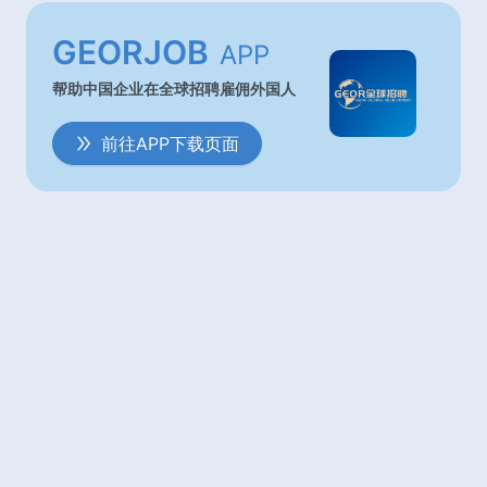
汪, 莫桑比克, 纳米比亚, 苏丹, 斯威士
兰, 坦桑尼亚, 多哥, 突尼斯, 乌干达,
GEORJOB
APP
刚果（金）, 赞比亚, 津巴布韦, 阿尔
及利亚, 安哥拉, 贝宁, 博茨瓦纳, 布基
帮助中国企业在全球招聘雇佣外国人
纳法索, 布隆迪, 喀麦隆, 佛得角, 中非
共和国, 乍得, 刚果（布）, 吉布提, 埃
塞俄比亚, 加蓬, 冈比亚, 加纳, 几内
前往APP下载页面
亚, 科特迪瓦, 莱索托, 利比里亚, 利比
亚, 马达加斯加, 马拉维, 马里, 毛里求
斯, 摩洛哥, 赤道几内亚, 新西兰