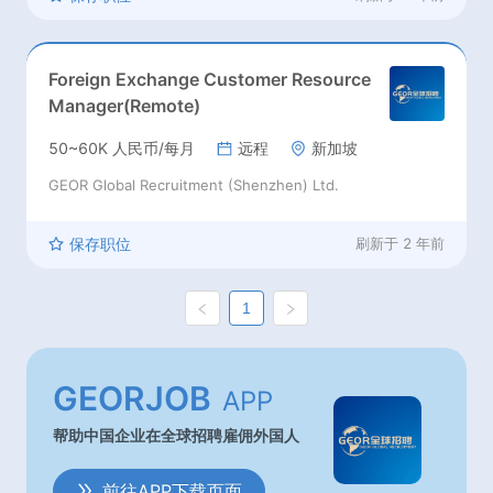
登, 卢森堡, 北马其顿, 马耳他, 摩尔多
瓦共和国, 斯洛伐克, 尼日尔, 尼日利
亚, 索马里, 塞拉利昂, 塞舌尔, 圣多美
Foreign Exchange Customer Resource
和普林西比, 塞内加尔, 卢旺达, 留尼
汪, 莫桑比克, 纳米比亚, 苏丹, 斯威士
Manager(Remote)
兰, 坦桑尼亚, 多哥, 突尼斯, 乌干达,
刚果（金）, 赞比亚, 津巴布韦, 阿尔
50~60K 人民币/每月
远程
新加坡
及利亚, 安哥拉, 贝宁, 博茨瓦纳, 布基
GEOR Global Recruitment (Shenzhen) Ltd.
纳法索, 布隆迪, 喀麦隆, 佛得角, 中非
共和国, 乍得, 刚果（布）, 吉布提, 埃
塞俄比亚, 加蓬, 冈比亚, 加纳, 几内
保存职位
刷新于
2 年前
亚, 科特迪瓦, 莱索托, 利比里亚, 利比
亚, 马达加斯加, 马拉维, 马里, 毛里求
斯, 摩洛哥, 赤道几内亚, 新西兰
1
GEORJOB
APP
帮助中国企业在全球招聘雇佣外国人
前往APP下载页面