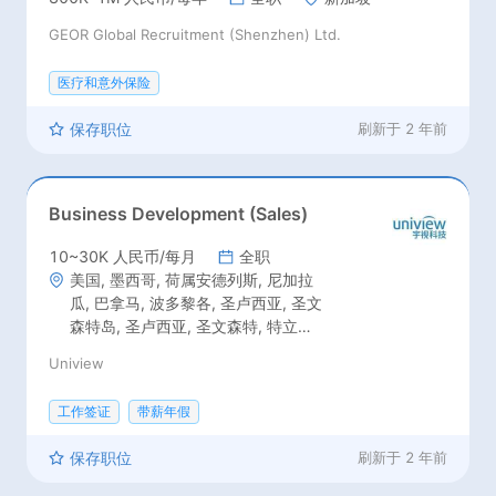
GEOR Global Recruitment (Shenzhen) Ltd.
医疗和意外保险
保存职位
刷新于
2 年前
Business Development (Sales)
10~30K 人民币/每月
全职
美国, 墨西哥, 荷属安德列斯, 尼加拉
瓜, 巴拿马, 波多黎各, 圣卢西亚, 圣文
森特岛, 圣卢西亚, 圣文森特, 特立尼
达和多巴哥, 安提瓜和巴布达, 巴巴多
Uniview
斯, 伯利兹, 加拿大, 哥斯达黎加, 古
巴, 多米尼加, 萨尔瓦多, 格林纳达, 危
工作签证
带薪年假
地马拉, 海地, 洪都拉斯, 牙买加, 马提
尼克岛, 巴西, 智利, 哥伦比亚, 厄瓜多
保存职位
刷新于
2 年前
尔, 法属圭亚那, 圭亚那, 玻利维亚, 阿
根廷, 委内瑞拉, 乌拉圭, 苏里南, 秘