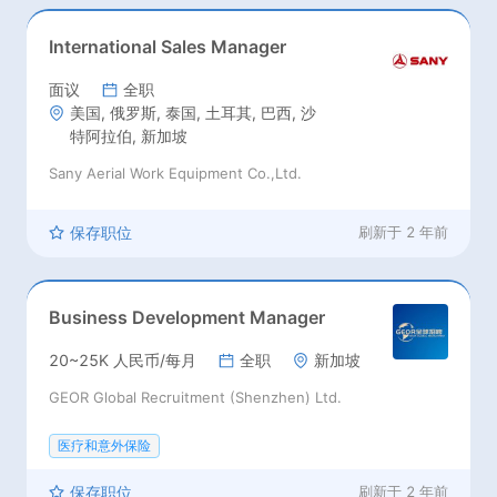
鲁, 巴拉圭, 英国, 荷兰, 波兰, 罗马尼
亚, 塞尔维亚, 西班牙, 葡萄牙, 瑞典,
International Sales Manager
瑞士, 乌克兰, 南斯拉夫, 阿尔巴尼亚,
奥地利, 比利时, 克罗地亚, 塞浦路斯,
面议
全职
法国, 德国, 希腊, 匈牙利, 意大利, 立
美国, 俄罗斯, 泰国, 土耳其, 巴西, 沙
陶宛, 摩纳哥, 埃及, 沙特阿拉伯, 土耳
特阿拉伯, 新加坡
其, 阿拉伯联合酋长国, 越南, 阿塞拜
Sany Aerial Work Equipment Co.,Ltd.
疆, 柬埔寨, 印尼, 约旦, 科威特, 黎巴
嫩, 马来西亚, 日本, 孟加拉国, 新加
坡, 印度, 阿曼, 卡塔尔, 泰国, 韩国, 南
保存职位
刷新于
2 年前
非, 肯尼亚, 澳大利亚, 以色列, 伊拉
克, 巴勒斯坦, 马尔代夫, 阿富汗, 也
门, 中国, 巴基斯坦, 尼泊尔, 朝鲜, 菲
Business Development Manager
律宾, 斯里兰卡, 叙利亚, 塔吉克斯坦,
土库曼斯坦, 乌兹别克斯坦, 亚美尼亚,
20~25K 人民币/每月
全职
新加坡
巴林, 不丹, 文莱, 缅甸, 格鲁吉亚, 伊
朗, 哈萨克斯坦, 吉尔吉斯斯坦, 老挝,
GEOR Global Recruitment (Shenzhen) Ltd.
俄罗斯, 挪威, 圣马力诺, 斯洛文尼亚,
白俄罗斯, 波斯尼亚, 保加利亚, 捷克
医疗和意外保险
共和国, 丹麦, 爱沙尼亚, 芬兰, 直布罗
陀, 冰岛, 爱尔兰, 拉脱维亚, 列支敦斯
保存职位
刷新于
2 年前