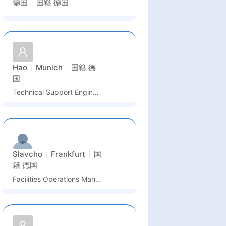
德国
国籍
德国
Hao
Munich
国籍
德
国
Technical Support Engineer
Slavcho
Frankfurt
国
籍
德国
Facilities Operations Manager