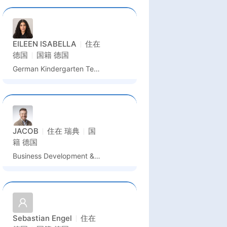
EILEEN ISABELLA
住在
德国
国籍
德国
German Kindergarten Teacher / German Language Assistant / Kindergarten Assistant
JACOB
住在
瑞典
国
籍
德国
Business Development & Partnership Manager
Sebastian Engel
住在