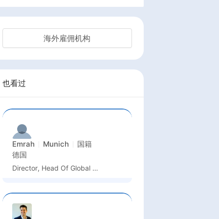
海外雇佣机构
也看过
Emrah
Munich
国籍
德国
Director, Head Of Global Quality Business Unit Semiconductor And Advanced Manufacturing