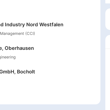
 Industry Nord Westfalen
l Management (CCI)
e, Oberhausen
gineering
 GmbH, Bocholt