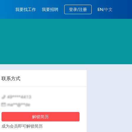
我要找工作
我要招聘
登录/注册
EN
/
中文
联系方式
49****4413
ma**@**de
解锁简历
成为会员即可解锁简历