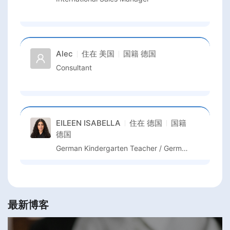
Alec
住在
美国
国籍
德国
Consultant
EILEEN ISABELLA
住在
德国
国籍
德国
German Kindergarten Teacher / German Language Assistant / Kindergarten Assistant
最新博客