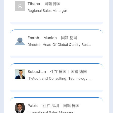
Tihana
国籍
德国
Regional Sales Manager
Emrah
Munich
国籍
德国
Director, Head Of Global Quality Business Unit Semiconductor And Advanced Manufacturing
Sebastian
住在
德国
国籍
德国
IT-Audit and Consulting; Technology Management
Patric
住在
深圳
国籍
德国
International Sales Manager