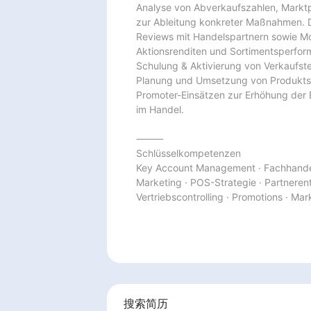
Analyse von Abverkaufszahlen, Marktp
zur Ableitung konkreter Maßnahmen. D
Reviews mit Handelspartnern sowie Mon
Aktionsrenditen und Sortimentsperfor
Schulung & Aktivierung von Verkaufst
Planung und Umsetzung von Produktsc
Promoter-Einsätzen zur Erhöhung der 
im Handel.

⸻

Schlüsselkompetenzen

Key Account Management · Fachhandel 
Marketing · POS-Strategie · Partnerent
Vertriebscontrolling · Promotions · Ma
搜索简历