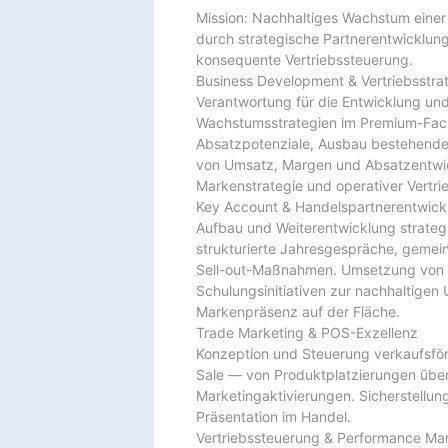
Mission: Nachhaltiges Wachstum eine
durch strategische Partnerentwicklun
konsequente Vertriebssteuerung.

Business Development & Vertriebsstrat
Verantwortung für die Entwicklung un
Wachstumsstrategien im Premium-Fachh
Absatzpotenziale, Ausbau bestehender
von Umsatz, Margen und Absatzentwic
Markenstrategie und operativer Vertrie
Key Account & Handelspartnerentwickl
Aufbau und Weiterentwicklung strateg
strukturierte Jahresgespräche, gemei
Sell-out-Maßnahmen. Umsetzung von
Schulungsinitiativen zur nachhaltigen
Markenpräsenz auf der Fläche.

Trade Marketing & POS-Exzellenz

Konzeption und Steuerung verkaufsfö
Sale — von Produktplatzierungen über 
Marketingaktivierungen. Sicherstellu
Präsentation im Handel.

Vertriebssteuerung & Performance Ma