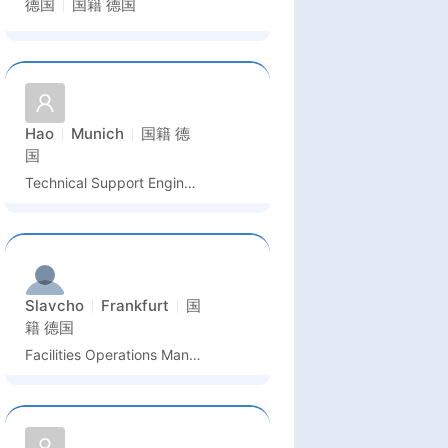
德国
国籍
德国
Hao
Munich
国籍
德
国
Technical Support Engineer
Slavcho
Frankfurt
国
籍
德国
Facilities Operations Manager