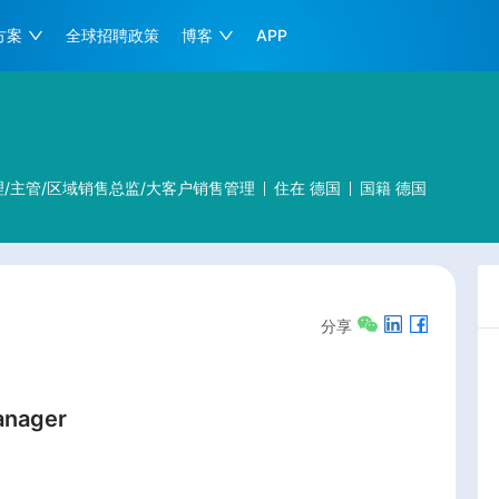
方案
全球招聘政策
博客
APP
/主管/区域销售总监/大客户销售管理
住在
德国
国籍
德国
分享
anager