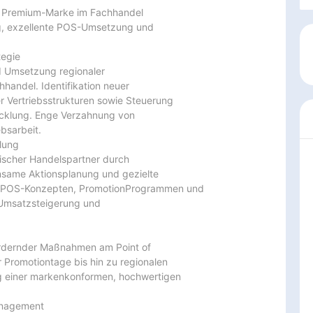
r Premium-Marke im Fachhandel

g, exzellente POS-Umsetzung und

egie

d Umsetzung regionaler

andel. Identifikation neuer

 Vertriebsstrukturen sowie Steuerung

klung. Enge Verzahnung von

bsarbeit.

ung

ischer Handelspartner durch

nsame Aktionsplanung und gezielte

 POS-Konzepten, PromotionProgrammen und 
 Umsatzsteigerung und

rdernder Maßnahmen am Point of

Promotiontage bis hin zu regionalen

ng einer markenkonformen, hochwertigen

nagement
