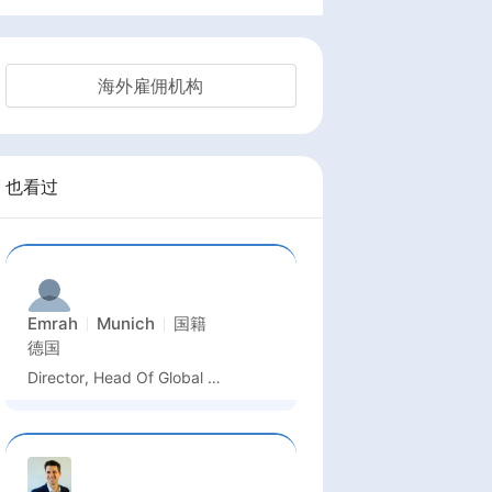
海外雇佣机构
也看过
Emrah
Munich
国籍
德国
Director, Head Of Global Quality Business Unit Semiconductor And Advanced Manufacturing