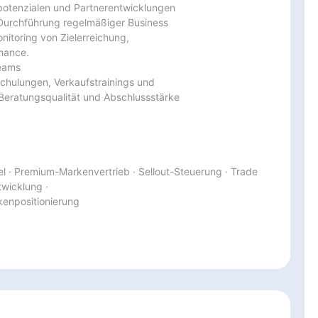
otenzialen und Partnerentwicklungen

urchführung regelmäßiger Business

itoring von Zielerreichung,

mance.

eams

hulungen, Verkaufstrainings und

Beratungsqualität und Abschlussstärke

· Premium-Markenvertrieb · Sellout-Steuerung · Trade 
wicklung ·

rkenpositionierung