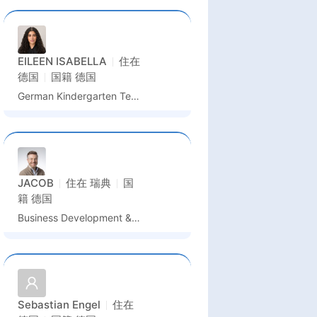
EILEEN ISABELLA
住在
德国
国籍
德国
German Kindergarten Teacher / German Language Assistant / Kindergarten Assistant
JACOB
住在
瑞典
国
籍
德国
Business Development & Partnership Manager
Sebastian Engel
住在