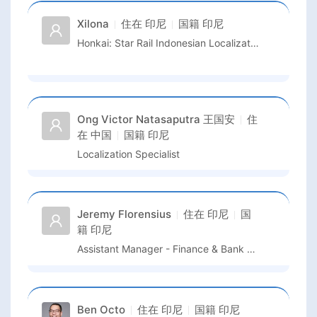
Xilona
住在
印尼
国籍
印尼
Honkai: Star Rail Indonesian Localization Team Lead
Ong Victor Natasaputra 王国安
住
在
中国
国籍
印尼
Localization Specialist
Jeremy Florensius
住在
印尼
国
籍
印尼
Assistant Manager - Finance & Bank Relation
Ben Octo
住在
印尼
国籍
印尼