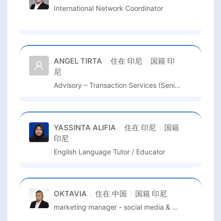
International Network Coordinator
ANGEL TIRTA
住在
印尼
国籍
印
尼
Advisory – Transaction Services (Senior Associate 1)
YASSINTA ALIFIA
住在
印尼
国籍
印尼
English Language Tutor / Educator
OKTAVIA
住在
中国
国籍
印尼
marketing manager - social media & kol partnerships