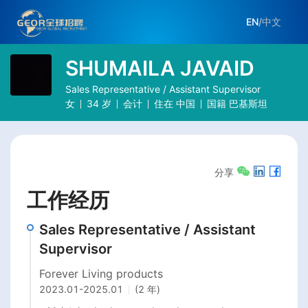
EN
/
中文
SHUMAILA JAVAID
Sales Representative / Assistant Supervisor
女
34
岁
会计
住在
中国
国籍
巴基斯坦
分享
工作经历
Sales Representative / Assistant
Supervisor
Forever Living products
2023.01
-
2025.01
(2 年)