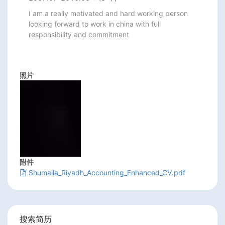
I am a really motivated and hard working person 
looking forward to work in china with full 
responsibility and commitment 
照片
附件
Shumaila_Riyadh_Accounting_Enhanced_CV.pdf
搜索简历