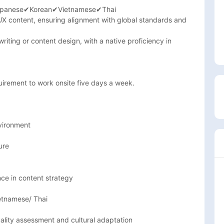
✔Japanese✔Korean✔Vietnamese✔Thai

UX content, ensuring alignment with global standards and 
iting or content design, with a native proficiency in 
irement to work onsite five days a week.

vironment

ure
ce in content strategy

tnamese/ Thai  
