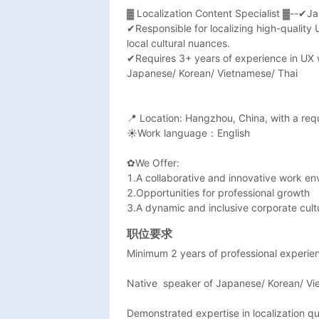
▓ Localization Content Specialist ▓--
✔Responsible for localizing high-quality 
local cultural nuances.

✔Requires 3+ years of experience in UX wr
Japanese/ Korean/ Vietnamese/ Thai

📍 Location: Hangzhou, China, with a requ
☀Work language：English

✿We Offer:

1.A collaborative and innovative work en
2.Opportunities for professional growth

3.A dynamic and inclusive corporate cult
职位要求
Minimum 2 years of professional experien
Native  speaker of Japanese/ Korean/ Vie