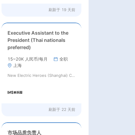
刷新于
19 天前
Executive Assistant to the
President (Thai nationals
preferred)
15~20K 人民币/每月
全职
上海
New Electric Heroes (Shanghai) Culture Communication Co., Ltd.
刷新于
22 天前
市场品质负责人