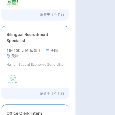
刷新于
1 个月前
Bilingual Recruitment
Specialist
15~20K 人民币/每月
全职
天津
Hainan Special Economic Zone LECZCORE Ritzkar Technology
刷新于
1 个月前
Office Clerk Intern