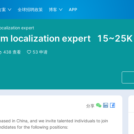
方案
全球招聘政策
博客
APP
calization expert
m localization expert
15~25
438
查看
53
申请
分享
d in China, and we invite talented individuals to join 
didates for the following positions:
