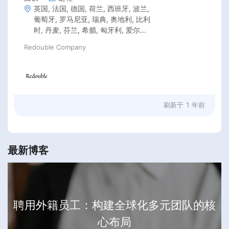
英国, 法国, 德国, 荷兰, 西班牙, 波兰,
葡萄牙, 罗马尼亚, 瑞典, 奥地利, 比利
时, 丹麦, 芬兰, 希腊, 匈牙利, 爱尔兰,
意大利, 拉脱维亚, 立陶宛, 克罗地亚,
Redouble Company
捷克共和国, 爱沙尼亚, 卢森堡, 马耳
他, 美国, 加拿大, 新西兰, 澳大利亚
刷新于
1 年前
最新博客
聘用外籍员工：构建全球化多元团队的核
心布局