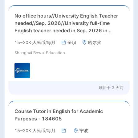
No office hours//University English Teacher
needed//Sep. 2026//University full-time
English teacher needed in Sep. 2026 in
Harbin City, Heilongjiang Province( 15k~16k
15~20K 人民币/每月
全职
哈尔滨
Rmb/ month+ paid winter+summer holidays)
Shanghai Bowai Education
刷新于
3 天前
Course Tutor in English for Academic
Purposes - 184605
15~20K 人民币/每月
宁波