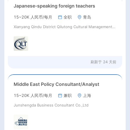
Japanese-speaking foreign teachers
15~20K 人民币/每月
全职
青岛
Xianyang Qindu District Qilutong Cultural Management Consulting Studio
刷新于
24 天前
Middle East Policy Consultant/Analyst
15~20K 人民币/每月
兼职
上海
Junshengda Business Consultant Co.,Ltd