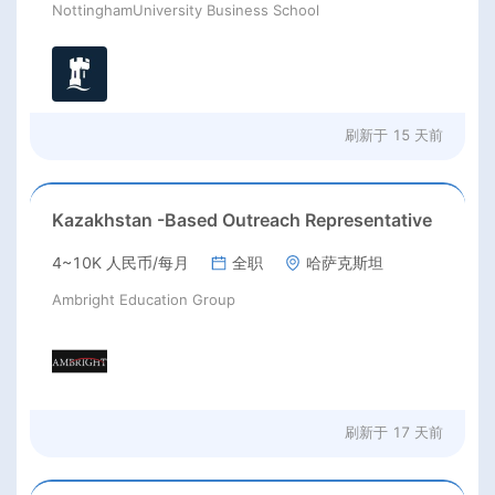
NottinghamUniversity Business School
刷新于
15 天前
Kazakhstan -Based Outreach Representative
4~10K 人民币/每月
全职
哈萨克斯坦
Ambright Education Group
刷新于
17 天前