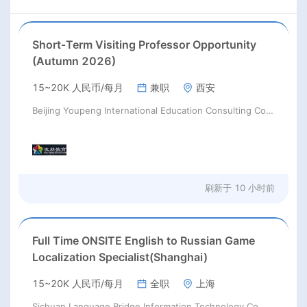
Short‑Term Visiting Professor Opportunity
(Autumn 2026)
15~20K 人民币/每月
兼职
西安
Beijing Youpeng International Education Consulting Co., Ltd
刷新于
10 小时前
Full Time ONSITE English to Russian Game
Localization Specialist(Shanghai)
15~20K 人民币/每月
全职
上海
Sichuan Language Bridge Information Technology Co. LTD