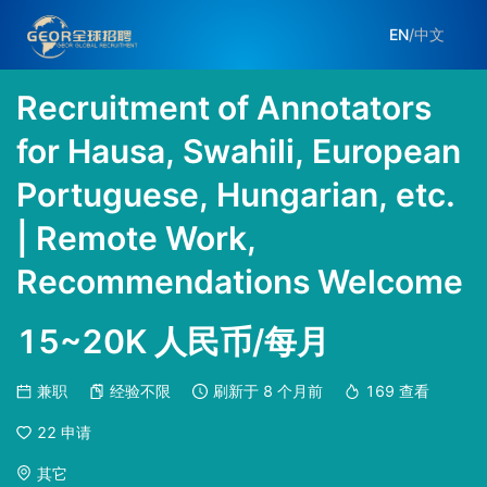
EN
/
中文
Recruitment of Annotators
for Hausa, Swahili, European
Portuguese, Hungarian, etc.
| Remote Work,
Recommendations Welcome
15~20K 人民币/每月
兼职
经验不限
刷新于
8 个月前
169
查看
22
申请
其它