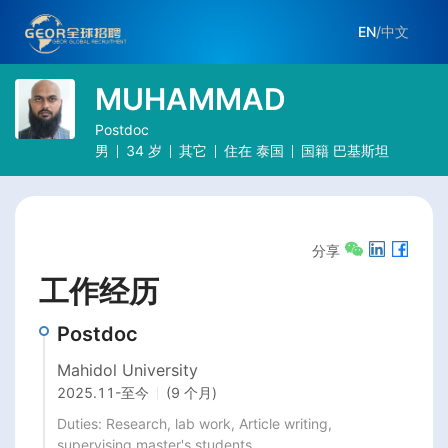
EN
/
中文
MUHAMMAD
Postdoc
男
34
岁
其它
住在
泰国
国籍
巴基斯坦
分享
工作经历
Postdoc
Mahidol University
2025.11
-
至今
(9 个月)
Duties: Research, lab work, Article writing, 
supervising master's students 